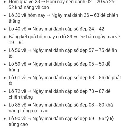
Hôm qua về 23 ⇒ Hôm nay nên đánh 02 – 20 và 25 –
52 khả năng về cao
Lô 30 về hôm nay ⇒ Ngày mai đánh 36 – 63 để chiến
thắng
Lô 40 về ⇒ Ngày mai đánh cặp số đẹp 24 – 42
Bảng kết quả hôm nay có lô 39 ⇒ Dự báo ngày mai về
19 – 91
Lô 56 về ⇒ Ngày mai đánh cặp số đẹp 57 – 75 để ăn
to
Lô 59 về ⇒ Ngày mai đánh cặp số đẹp 05 – 50 dễ
trúng
Lô 61 về ⇒ Ngày mai đánh cặp số đẹp 68 – 86 để phát
tài
Lô 72 về ⇒ Ngày mai đánh cặp số đẹp 78 – 87 để
chiến thắng
Lô 85 về ⇒ Ngày mai đánh cặp số đẹp 08 – 80 khả
năng trúng cực cao
Lô 90 về ⇒ Ngày mai đánh cặp số đẹp 69 – 96 tỷ lệ
trúng cao