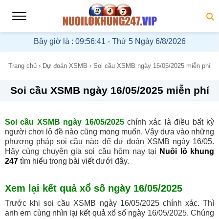
Bây giờ là :
09:56:42 - Thứ 5 Ngày 6/8/2026
Trang chủ
›
Dự đoán XSMB
›
Soi cầu XSMB ngày 16/05/2025 miễn phí
Soi cầu XSMB ngày 16/05/2025 miễn phí
Soi cầu XSMB ngày 16/05/2025
chính xác là điều bất kỳ
người chơi lô đề nào cũng mong muốn. Vậy dựa vào những
phương pháp soi cầu nào để dự đoán XSMB ngày 16/05.
Hãy cùng chuyên gia soi cầu hôm nay tại
Nuôi lô khung
247
tìm hiểu trong bài viết dưới đây.
Xem lại kết quả xổ số ngày 16/05/2025
Trước khi soi cầu XSMB ngày 16/05/2025 chính xác. Thì
anh em cùng nhìn lại kết quả xổ số ngày 16/05/2025. Chúng