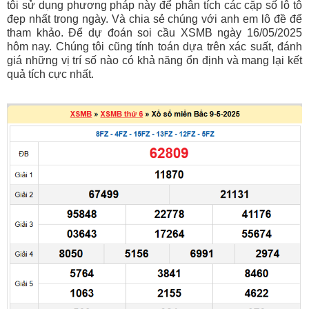
tôi sử dụng phương pháp này để phân tích các cặp số lô tô
đẹp nhất trong ngày. Và chia sẻ chúng với anh em lô đề để
tham khảo. Để dự đoán soi cầu XSMB ngày 16/05/2025
hôm nay. Chúng tôi cũng tính toán dựa trên xác suất, đánh
giá những vị trí số nào có khả năng ổn định và mang lại kết
quả tích cực nhất.