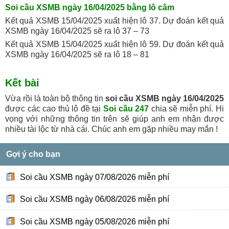
Soi cầu XSMB ngày 16/04/2025 bằng lô câm
Kết quả XSMB 15/04/2025 xuất hiện lô 37. Dự đoán kết quả
XSMB ngày 16/04/2025 sẽ ra lô 37 – 73
Kết quả XSMB 15/04/2025 xuất hiện lô 59. Dự đoán kết quả
XSMB ngày 16/04/2025 sẽ ra lô 18 – 81
Kết bài
Vừa rồi là toàn bộ thông tin
soi cầu XSMB ngày 16/04/2025
được các cao thủ lô đề tại
Soi cầu 247
chia sẽ miễn phí. Hi
vọng với những thông tin trên sẽ giúp anh em nhận được
nhiều tài lộc từ nhà cái. Chúc anh em gặp nhiều may mắn !
Gợi ý cho bạn
Soi cầu XSMB ngày 07/08/2026 miễn phí
Soi cầu XSMB ngày 06/08/2026 miễn phí
Soi cầu XSMB ngày 05/08/2026 miễn phí