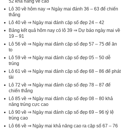
52 khả năng về cao
Lô 30 về hôm nay ⇒ Ngày mai đánh 36 – 63 để chiến
thắng
Lô 40 về ⇒ Ngày mai đánh cặp số đẹp 24 – 42
Bảng kết quả hôm nay có lô 39 ⇒ Dự báo ngày mai về
19 – 91
Lô 56 về ⇒ Ngày mai đánh cặp số đẹp 57 – 75 để ăn
to
Lô 59 về ⇒ Ngày mai đánh cặp số đẹp 05 – 50 dễ
trúng
Lô 61 về ⇒ Ngày mai đánh cặp số đẹp 68 – 86 để phát
tài
Lô 72 về ⇒ Ngày mai đánh cặp số đẹp 78 – 87 để
chiến thắng
Lô 85 về ⇒ Ngày mai đánh cặp số đẹp 08 – 80 khả
năng trúng cực cao
Lô 90 về ⇒ Ngày mai đánh cặp số đẹp 69 – 96 tỷ lệ
trúng cao
Lô 66 về ⇒ Ngày mai khả năng cao ra cặp số 67 – 76