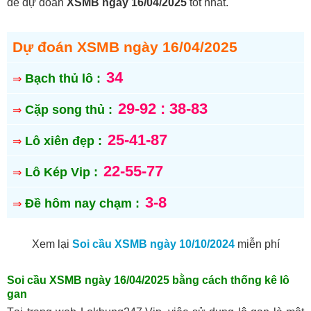
để dự đoán
XSMB ngày 16/04/2025
tốt nhất.
Dự đoán XSMB ngày 16/04/2025
34
Bạch thủ lô :
⇒
29-92 : 38-83
Cặp song thủ :
⇒
25-41-87
Lô xiên đẹp :
⇒
22-55-77
Lô Kép Vip :
⇒
3-8
Đề hôm nay chạm :
⇒
Xem lại
Soi cầu XSMB ngày 10/10/2024
miễn phí
Soi cầu XSMB ngày 16/04/2025 bằng cách thống kê lô
gan