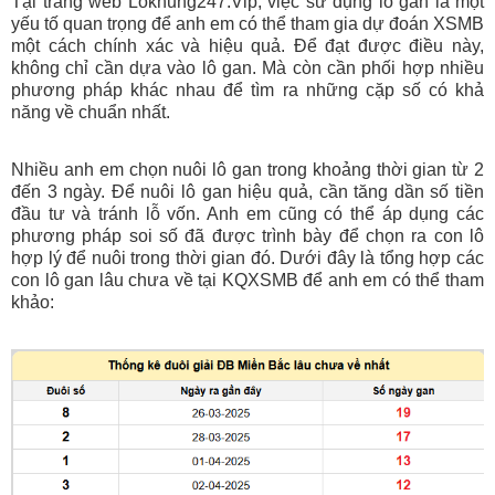
Tại trang web Lokhung247.Vip, việc sử dụng lô gan là một
yếu tố quan trọng để anh em có thể tham gia dự đoán XSMB
một cách chính xác và hiệu quả. Để đạt được điều này,
không chỉ cần dựa vào lô gan. Mà còn cần phối hợp nhiều
phương pháp khác nhau để tìm ra những cặp số có khả
năng về chuẩn nhất.
Nhiều anh em chọn nuôi lô gan trong khoảng thời gian từ 2
đến 3 ngày. Để nuôi lô gan hiệu quả, cần tăng dần số tiền
đầu tư và tránh lỗ vốn. Anh em cũng có thể áp dụng các
phương pháp soi số đã được trình bày để chọn ra con lô
hợp lý để nuôi trong thời gian đó. Dưới đây là tổng hợp các
con lô gan lâu chưa về tại KQXSMB để anh em có thể tham
khảo: