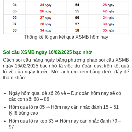
Thống kê lô gan kết quả XSMB hôm nay
Soi cầu XSMB ngày 16/02/2025 bạc nhớ
Cách soi cầu hàng ngày bằng phương pháp soi cầu XSMB
ngày 16/02/2025 bạc nhớ là việc dự đoán dựa trên kết quả
lô về của ngày trước. Mời anh em xem bảng dưới đây để
tham khảo:
Ngày hôm qua, đề số 26 về – Dự đoán hôm nay sẽ có
các con số: 68 – 86
Hôm qua lô ra 05 ⇒ Hôm nay cân nhắc đánh 15 – 51
tỷ lệ trúng cao
Hôm qua lô ra kép 33 ⇒ Hôm nay cân nhắc đánh 79 –
97