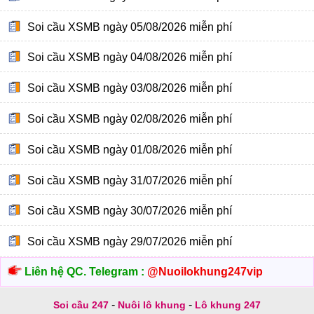
Soi cầu XSMB ngày 05/08/2026 miễn phí
Soi cầu XSMB ngày 04/08/2026 miễn phí
Soi cầu XSMB ngày 03/08/2026 miễn phí
Soi cầu XSMB ngày 02/08/2026 miễn phí
Soi cầu XSMB ngày 01/08/2026 miễn phí
Soi cầu XSMB ngày 31/07/2026 miễn phí
Soi cầu XSMB ngày 30/07/2026 miễn phí
Soi cầu XSMB ngày 29/07/2026 miễn phí
Liên hệ QC. Telegram :
@Nuoilokhung247vip
-
-
Soi cầu 247
Nuôi lô khung
Lô khung 247