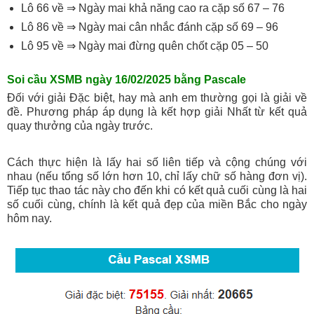
Lô 66 về ⇒ Ngày mai khả năng cao ra cặp số 67 – 76
Lô 86 về ⇒ Ngày mai cân nhắc đánh cặp số 69 – 96
Lô 95 về ⇒ Ngày mai đừng quên chốt cặp 05 – 50
Soi cầu XSMB ngày 16/02/2025 bằng Pascale
Đối với giải Đặc biệt, hay mà anh em thường gọi là giải về
đề. Phương pháp áp dụng là kết hợp giải Nhất từ kết quả
quay thưởng của ngày trước.
Cách thực hiện là lấy hai số liên tiếp và cộng chúng với
nhau (nếu tổng số lớn hơn 10, chỉ lấy chữ số hàng đơn vị).
Tiếp tục thao tác này cho đến khi có kết quả cuối cùng là hai
số cuối cùng, chính là kết quả đẹp của miền Bắc cho ngày
hôm nay.