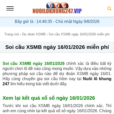
Bây giờ là :
14:46:36 - Chủ nhật Ngày 9/8/2026
Trang chủ
›
Dự đoán XSMB
›
Soi cầu XSMB ngày 16/01/2026 miễn phí
Soi cầu XSMB ngày 16/01/2026 miễn phí
Soi cầu XSMB ngày 16/01/2026
chính xác là điều bất kỳ
người chơi lô đề nào cũng mong muốn. Vậy dựa vào những
phương pháp soi cầu nào để dự đoán XSMB ngày 16/01.
Hãy cùng chuyên gia soi cầu hôm nay tại
Nuôi lô khung
247
tìm hiểu trong bài viết dưới đây.
Xem lại kết quả xổ số ngày 16/01/2026
Trước khi soi cầu XSMB ngày 16/01/2026 chính xác. Thì
anh em cùng nhìn lại kết quả xổ số ngày 16/01/2026. Chúng