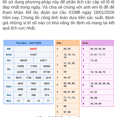
tôi sử dụng phương pháp này để phân tích các cặp số lô tô
đẹp nhất trong ngày. Và chia sẻ chúng với anh em lô đề để
tham khảo. Để dự đoán soi cầu XSMB ngày 16/01/2026
hôm nay. Chúng tôi cũng tính toán dựa trên xác suất, đánh
giá những vị trí số nào có khả năng ổn định và mang lại kết
quả tích cực nhất.