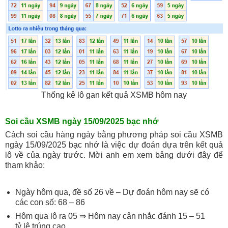
Thống kê lô gan kết quả XSMB hôm nay
Soi cầu XSMB ngày 15/09/2025 bạc nhớ
Cách soi cầu hàng ngày bằng phương pháp soi cầu XSMB
ngày 15/09/2025 bạc nhớ là việc dự đoán dựa trên kết quả
lô về của ngày trước. Mời anh em xem bảng dưới đây để
tham khảo:
Ngày hôm qua, đề số 26 về – Dự đoán hôm nay sẽ có
các con số: 68 – 86
Hôm qua lô ra 05 ⇒ Hôm nay cân nhắc đánh 15 – 51
tỷ lệ trúng cao