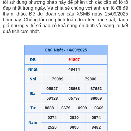
tôi sử dụng phương pháp này để phân tích các cặp số lô tô
đẹp nhất trong ngày. Và chia sẻ chúng với anh em lô đề để
tham khảo. Để dự đoán soi cầu XSMB ngày 15/09/2025
hôm nay. Chúng tôi cũng tính toán dựa trên xác suất, đánh
giá những vị trí số nào có khả năng ổn định và mang lại kết
quả tích cực nhất.