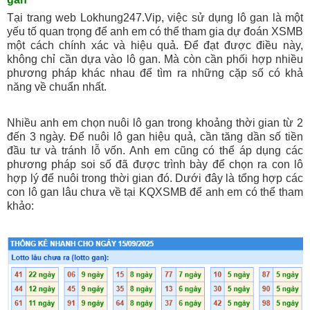
Tại trang web Lokhung247.Vip, việc sử dụng lô gan là một
yếu tố quan trọng để anh em có thể tham gia dự đoán XSMB
một cách chính xác và hiệu quả. Để đạt được điều này,
không chỉ cần dựa vào lô gan. Mà còn cần phối hợp nhiều
phương pháp khác nhau để tìm ra những cặp số có khả
năng về chuẩn nhất.
Nhiều anh em chọn nuôi lô gan trong khoảng thời gian từ 2
đến 3 ngày. Để nuôi lô gan hiệu quả, cần tăng dần số tiền
đầu tư và tránh lỗ vốn. Anh em cũng có thể áp dụng các
phương pháp soi số đã được trình bày để chọn ra con lô
hợp lý để nuôi trong thời gian đó. Dưới đây là tổng hợp các
con lô gan lâu chưa về tại KQXSMB để anh em có thể tham
khảo: