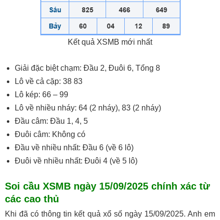
Kết quả XSMB mới nhất
Giải đặc biệt chạm: Đầu 2, Đuôi 6, Tổng 8
Lô về cả cặp: 38 83
Lô kép: 66 – 99
Lô về nhiều nháy: 64 (2 nháy), 83 (2 nháy)
Đầu câm: Đầu 1, 4, 5
Đuôi câm: Không có
Đầu về nhiều nhất: Đầu 6 (về 6 lô)
Đuôi về nhiều nhất: Đuôi 4 (về 5 lô)
Soi cầu XSMB ngày 15/09/2025 chính xác từ
các cao thủ
Khi đã có thông tin kết quả xổ số ngày 15/09/2025. Anh em