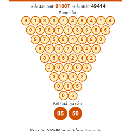
Soi cầu XSMB ngày bằng Pascale