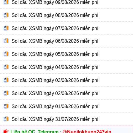
Soi cầu XSMB ngày 09/08/2026 miễn phí
Soi cầu XSMB ngày 08/08/2026 miễn phí
Soi cầu XSMB ngày 07/08/2026 miễn phí
Soi cầu XSMB ngày 06/08/2026 miễn phí
Soi cầu XSMB ngày 05/08/2026 miễn phí
Soi cầu XSMB ngày 04/08/2026 miễn phí
Soi cầu XSMB ngày 03/08/2026 miễn phí
Soi cầu XSMB ngày 02/08/2026 miễn phí
Soi cầu XSMB ngày 01/08/2026 miễn phí
Soi cầu XSMB ngày 31/07/2026 miễn phí
Liên hệ QC. Telegram :
@Nuoilokhung247vip