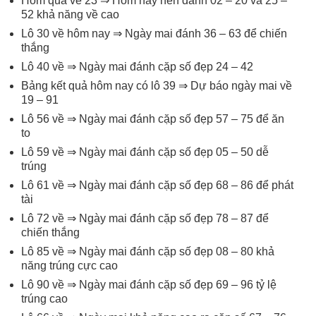
Hôm qua về 23 ⇒ Hôm nay nên đánh 02 – 20 và 25 –
52 khả năng về cao
Lô 30 về hôm nay ⇒ Ngày mai đánh 36 – 63 để chiến
thắng
Lô 40 về ⇒ Ngày mai đánh cặp số đẹp 24 – 42
Bảng kết quả hôm nay có lô 39 ⇒ Dự báo ngày mai về
19 – 91
Lô 56 về ⇒ Ngày mai đánh cặp số đẹp 57 – 75 để ăn
to
Lô 59 về ⇒ Ngày mai đánh cặp số đẹp 05 – 50 dễ
trúng
Lô 61 về ⇒ Ngày mai đánh cặp số đẹp 68 – 86 để phát
tài
Lô 72 về ⇒ Ngày mai đánh cặp số đẹp 78 – 87 để
chiến thắng
Lô 85 về ⇒ Ngày mai đánh cặp số đẹp 08 – 80 khả
năng trúng cực cao
Lô 90 về ⇒ Ngày mai đánh cặp số đẹp 69 – 96 tỷ lệ
trúng cao