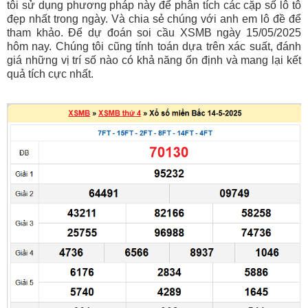
tôi sử dụng phương pháp này để phân tích các cặp số lô tô
đẹp nhất trong ngày. Và chia sẻ chúng với anh em lô đề để
tham khảo. Để dự đoán soi cầu XSMB ngày 15/05/2025
hôm nay. Chúng tôi cũng tính toán dựa trên xác suất, đánh
giá những vị trí số nào có khả năng ổn định và mang lại kết
quả tích cực nhất.