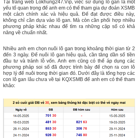
Tại trang web Lokhung247.Vip, việc sử dụng lô gan là một
yếu tố quan trọng để anh em có thể tham gia dự đoán XSMB
một cách chính xác và hiệu quả. Để đạt được điều này,
không chỉ cần dựa vào lô gan. Mà còn cần phối hợp nhiều
phương pháp khác nhau để tìm ra những cặp số có khả
năng về chuẩn nhất.
Nhiều anh em chọn nuôi lô gan trong khoảng thời gian từ 2
đến 3 ngày. Để nuôi lô gan hiệu quả, cần tăng dần số tiền
đầu tư và tránh lỗ vốn. Anh em cũng có thể áp dụng các
phương pháp soi số đã được trình bày để chọn ra con lô
hợp lý để nuôi trong thời gian đó. Dưới đây là tổng hợp các
con lô gan lâu chưa về tại KQXSMB để anh em có thể tham
khảo: