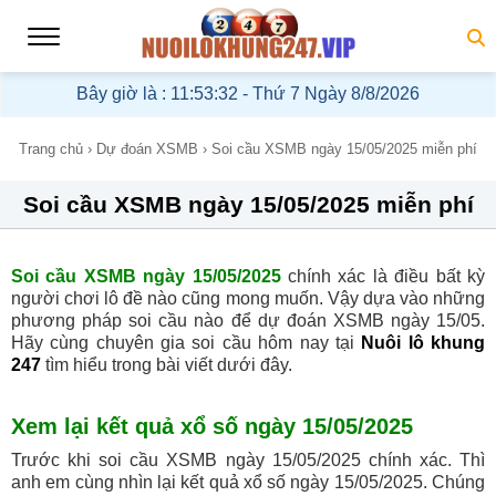
Bây giờ là :
11:53:33 - Thứ 7 Ngày 8/8/2026
Trang chủ
›
Dự đoán XSMB
›
Soi cầu XSMB ngày 15/05/2025 miễn phí
Soi cầu XSMB ngày 15/05/2025 miễn phí
Soi cầu XSMB ngày 15/05/2025
chính xác là điều bất kỳ
người chơi lô đề nào cũng mong muốn. Vậy dựa vào những
phương pháp soi cầu nào để dự đoán XSMB ngày 15/05.
Hãy cùng chuyên gia soi cầu hôm nay tại
Nuôi lô khung
247
tìm hiểu trong bài viết dưới đây.
Xem lại kết quả xổ số ngày 15/05/2025
Trước khi soi cầu XSMB ngày 15/05/2025 chính xác. Thì
anh em cùng nhìn lại kết quả xổ số ngày 15/05/2025. Chúng