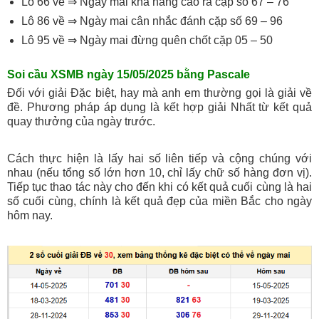
Lô 66 về ⇒ Ngày mai khả năng cao ra cặp số 67 – 76
Lô 86 về ⇒ Ngày mai cân nhắc đánh cặp số 69 – 96
Lô 95 về ⇒ Ngày mai đừng quên chốt cặp 05 – 50
Soi cầu XSMB ngày 15/05/2025 bằng Pascale
Đối với giải Đặc biệt, hay mà anh em thường gọi là giải về
đề. Phương pháp áp dụng là kết hợp giải Nhất từ kết quả
quay thưởng của ngày trước.
Cách thực hiện là lấy hai số liên tiếp và cộng chúng với
nhau (nếu tổng số lớn hơn 10, chỉ lấy chữ số hàng đơn vị).
Tiếp tục thao tác này cho đến khi có kết quả cuối cùng là hai
số cuối cùng, chính là kết quả đẹp của miền Bắc cho ngày
hôm nay.