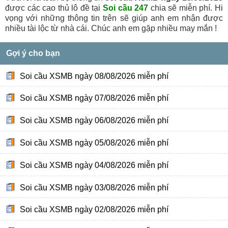
được các cao thủ lô đề tại
Soi cầu 247
chia sẽ miễn phí. Hi
vọng với những thông tin trên sẽ giúp anh em nhận được
nhiều tài lộc từ nhà cái. Chúc anh em gặp nhiều may mắn !
Gợi ý cho bạn
Soi cầu XSMB ngày 08/08/2026 miễn phí
Soi cầu XSMB ngày 07/08/2026 miễn phí
Soi cầu XSMB ngày 06/08/2026 miễn phí
Soi cầu XSMB ngày 05/08/2026 miễn phí
Soi cầu XSMB ngày 04/08/2026 miễn phí
Soi cầu XSMB ngày 03/08/2026 miễn phí
Soi cầu XSMB ngày 02/08/2026 miễn phí