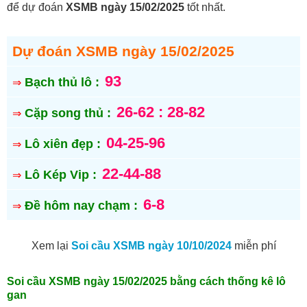
để dự đoán
XSMB ngày 15/02/2025
tốt nhất.
Dự đoán XSMB ngày 15/02/2025
93
Bạch thủ lô :
⇒
26-62 : 28-82
Cặp song thủ :
⇒
04-25-96
Lô xiên đẹp :
⇒
22-44-88
Lô Kép Vip :
⇒
6-8
Đề hôm nay chạm :
⇒
Xem lại
Soi cầu XSMB ngày 10/10/2024
miễn phí
Soi cầu XSMB ngày 15/02/2025 bằng cách thống kê lô
gan