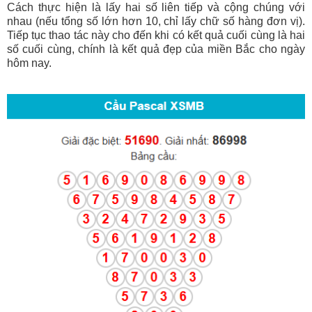
Cách thực hiện là lấy hai số liên tiếp và cộng chúng với
nhau (nếu tổng số lớn hơn 10, chỉ lấy chữ số hàng đơn vị).
Tiếp tục thao tác này cho đến khi có kết quả cuối cùng là hai
số cuối cùng, chính là kết quả đẹp của miền Bắc cho ngày
hôm nay.