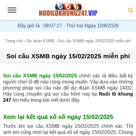
Bây giờ là :
08:07:18 - Thứ hai Ngày 10/8/2026
Trang chủ
›
Dự đoán XSMB
›
Soi cầu XSMB ngày 15/02/2025 miễn phí
Soi cầu XSMB ngày 15/02/2025 miễn phí
Soi cầu XSMB ngày 15/02/2025
chính xác là điều bất kỳ
người chơi lô đề nào cũng mong muốn. Vậy dựa vào những
phương pháp soi cầu nào để dự đoán XSMB ngày 14/02.
Hãy cùng chuyên gia soi cầu hôm nay tại
Nuôi lô khung
247
tìm hiểu trong bài viết dưới đây.
Xem lại kết quả xổ số ngày 15/02/2025
Trước khi soi cầu XSMB ngày 15/02/2025 chính xác. Thì
anh em cùng nhìn lại kết quả xổ số ngày 15/02/2025. Chúng