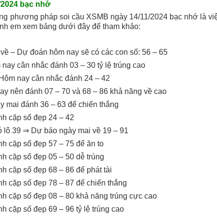
/2024 bạc nhớ
ng phương pháp soi cầu XSMB ngày 14/11/2024 bạc nhớ là việ
 anh em xem bảng dưới đây để tham khảo:
về – Dự đoán hôm nay sẽ có các con số: 56 – 65
nay cân nhắc đánh 03 – 30 tỷ lệ trúng cao
 Hôm nay cân nhắc đánh 24 – 42
y nên đánh 07 – 70 và 68 – 86 khả năng về cao
y mai đánh 36 – 63 để chiến thắng
h cặp số đẹp 24 – 42
 lô 39 ⇒ Dự báo ngày mai về 19 – 91
h cặp số đẹp 57 – 75 để ăn to
h cặp số đẹp 05 – 50 dễ trúng
h cặp số đẹp 68 – 86 để phát tài
h cặp số đẹp 78 – 87 để chiến thắng
h cặp số đẹp 08 – 80 khả năng trúng cực cao
 cặp số đẹp 69 – 96 tỷ lệ trúng cao