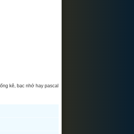
hống kê, bạc nhớ hay pascal