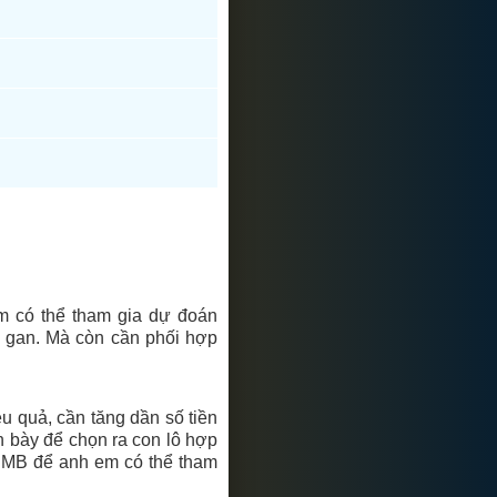
em có thể tham gia dự đoán
ô gan. Mà còn cần phối hợp
u quả, cần tăng dần số tiền
h bày để chọn ra con lô hợp
XSMB để anh em có thể tham