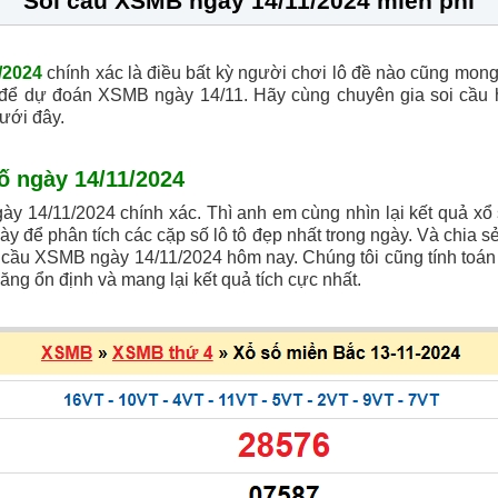
Soi cầu XSMB ngày 14/11/2024 miễn phí
/2024
chính xác là điều bất kỳ người chơi lô đề nào cũng mo
để dự đoán XSMB ngày 14/11. Hãy cùng chuyên gia soi cầu 
dưới đây.
ố ngày 14/11/2024
ày 14/11/2024 chính xác. Thì anh em cùng nhìn lại kết quả xổ
y để phân tích các cặp số lô tô đẹp nhất trong ngày. Và chia s
cầu XSMB ngày 14/11/2024 hôm nay. Chúng tôi cũng tính toán 
năng ổn định và mang lại kết quả tích cực nhất.