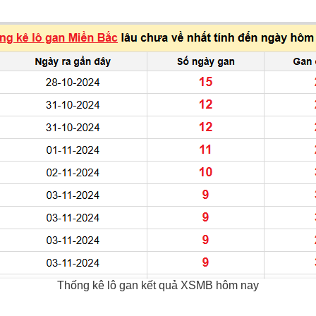
Thống kê lô gan kết quả XSMB hôm nay