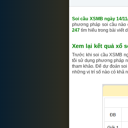
Soi cầu XSMB ngày 14/11
phương pháp soi cầu nào 
247
tìm hiểu trong bài viết 
Xem lại kết quả xổ s
Trước khi soi cầu XSMB ng
tôi sử dụng phương pháp nà
tham khảo. Để dự đoán soi 
những vị trí số nào có khả 