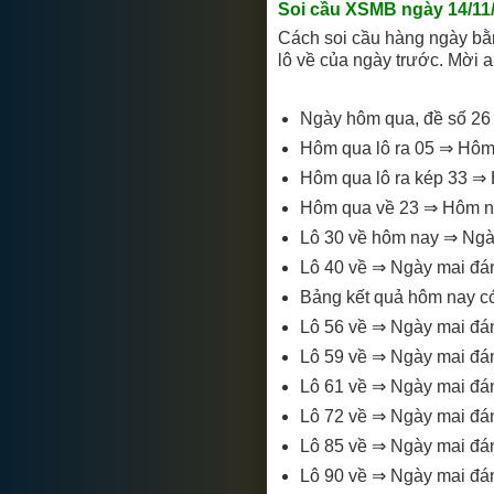
Soi cầu XSMB ngày 14/11
Cách soi cầu hàng ngày bằ
lô về của ngày trước. Mời
Ngày hôm qua, đề số 26 
Hôm qua lô ra 05 ⇒ Hôm 
Hôm qua lô ra kép 33 ⇒
Hôm qua về 23 ⇒ Hôm na
Lô 30 về hôm nay ⇒ Ngà
Lô 40 về ⇒ Ngày mai đán
Bảng kết quả hôm nay có
Lô 56 về ⇒ Ngày mai đán
Lô 59 về ⇒ Ngày mai đán
Lô 61 về ⇒ Ngày mai đán
Lô 72 về ⇒ Ngày mai đán
Lô 85 về ⇒ Ngày mai đán
Lô 90 về ⇒ Ngày mai đánh