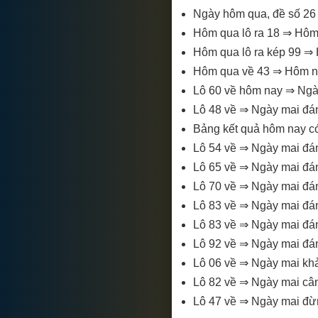
Ngày hôm qua, đề số 26 
Hôm qua lô ra 18 ⇒ Hôm 
Hôm qua lô ra kép 99 ⇒ 
Hôm qua về 43 ⇒ Hôm na
Lô 60 về hôm nay ⇒ Ngà
Lô 48 về ⇒ Ngày mai đán
Bảng kết quả hôm nay có
Lô 54 về ⇒ Ngày mai đán
Lô 65 về ⇒ Ngày mai đán
Lô 70 về ⇒ Ngày mai đán
Lô 83 về ⇒ Ngày mai đán
Lô 83 về ⇒ Ngày mai đán
Lô 92 về ⇒ Ngày mai đánh
Lô 06 về ⇒ Ngày mai khả
Lô 82 về ⇒ Ngày mai cân
Lô 47 về ⇒ Ngày mai đừ