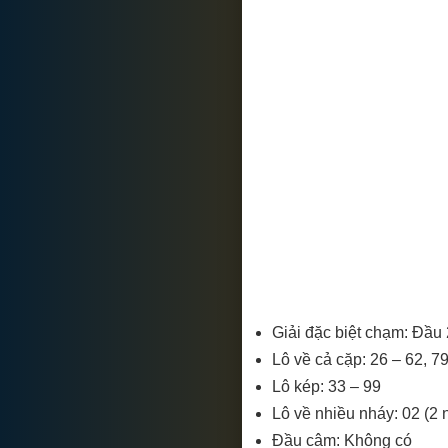
Giải đặc biệt chạm: Đầu 
Lô về cả cặp: 26 – 62, 7
Lô kép: 33 – 99
Lô về nhiều nháy: 02 (2 n
Đầu câm: Không có