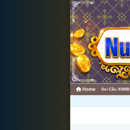
Home
Soi Cầu XSMB