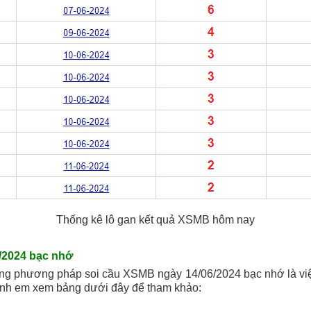
Thống kê lô gan kết quả XSMB hôm nay
/2024 bạc nhớ
ng phương pháp soi cầu XSMB ngày 14/06/2024 bạc nhớ là việ
 anh em xem bảng dưới đây để tham khảo: