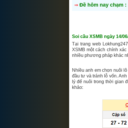
Đề hôm nay chạm :
⇒
Soi cầu XSMB ngày 14/06/
Tại trang web Lokhung247.
XSMB một cách chính xác v
nhiều phương pháp khác nh
Nhiều anh em chọn nuôi lô 
đầu tư và tránh lỗ vốn. An
lý để nuôi trong thời gia
khảo: