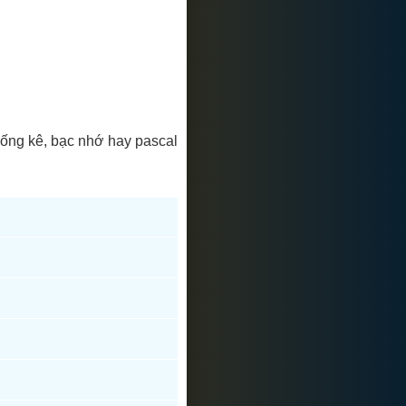
hống kê, bạc nhớ hay pascal