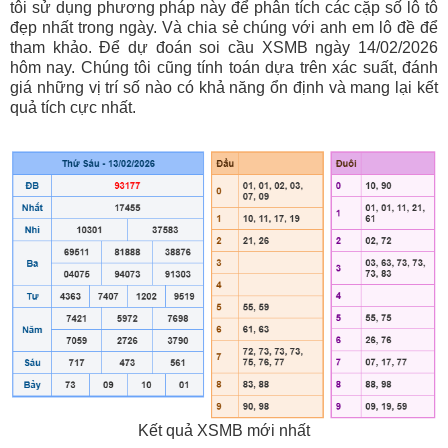
tôi sử dụng phương pháp này để phân tích các cặp số lô tô
đẹp nhất trong ngày. Và chia sẻ chúng với anh em lô đề để
tham khảo. Để dự đoán soi cầu XSMB ngày 14/02/2026
hôm nay. Chúng tôi cũng tính toán dựa trên xác suất, đánh
giá những vị trí số nào có khả năng ổn định và mang lại kết
quả tích cực nhất.
Kết quả XSMB mới nhất