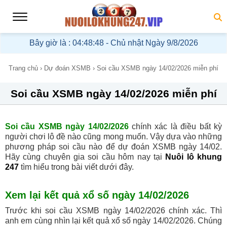
Bây giờ là :
04:48:48 - Chủ nhật Ngày 9/8/2026
Trang chủ
›
Dự đoán XSMB
›
Soi cầu XSMB ngày 14/02/2026 miễn phí
Soi cầu XSMB ngày 14/02/2026 miễn phí
Soi cầu XSMB ngày 14/02/2026
chính xác là điều bất kỳ
người chơi lô đề nào cũng mong muốn. Vậy dựa vào những
phương pháp soi cầu nào để dự đoán XSMB ngày 14/02.
Hãy cùng chuyên gia soi cầu hôm nay tại
Nuôi lô khung
247
tìm hiểu trong bài viết dưới đây.
Xem lại kết quả xổ số ngày 14/02/2026
Trước khi soi cầu XSMB ngày 14/02/2026 chính xác. Thì
anh em cùng nhìn lại kết quả xổ số ngày 14/02/2026. Chúng