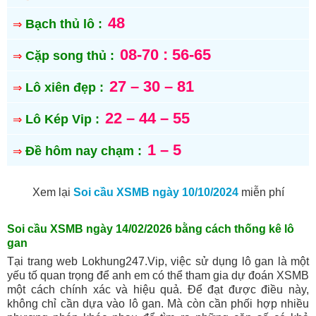
48
Bạch thủ lô :
⇒
08-70 : 56-65
Cặp song thủ :
⇒
27 – 30 – 81
Lô xiên đẹp :
⇒
22 – 44 – 55
Lô Kép Vip :
⇒
1 – 5
Đề hôm nay chạm :
⇒
Xem lại
Soi cầu XSMB ngày 10/10/2024
miễn phí
Soi cầu XSMB ngày 14/02/2026 bằng cách thống kê lô
gan
Tại trang web Lokhung247.Vip, việc sử dụng lô gan là một
yếu tố quan trọng để anh em có thể tham gia dự đoán XSMB
một cách chính xác và hiệu quả. Để đạt được điều này,
không chỉ cần dựa vào lô gan. Mà còn cần phối hợp nhiều