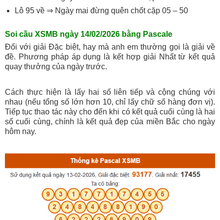
Lô 95 về ⇒ Ngày mai đừng quên chốt cặp 05 – 50
Soi cầu XSMB ngày 14/02/2026 bằng Pascale
Đối với giải Đặc biệt, hay mà anh em thường gọi là giải về
đề. Phương pháp áp dụng là kết hợp giải Nhất từ kết quả
quay thưởng của ngày trước.
Cách thực hiện là lấy hai số liên tiếp và cộng chúng với
nhau (nếu tổng số lớn hơn 10, chỉ lấy chữ số hàng đơn vị).
Tiếp tục thao tác này cho đến khi có kết quả cuối cùng là hai
số cuối cùng, chính là kết quả đẹp của miền Bắc cho ngày
hôm nay.