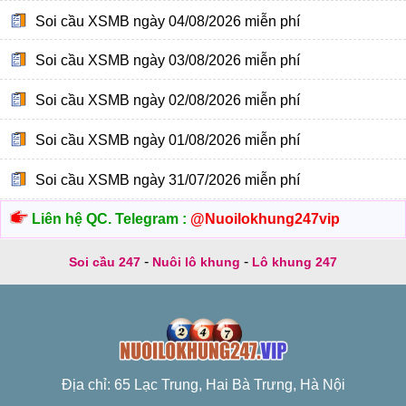
Soi cầu XSMB ngày 04/08/2026 miễn phí
Soi cầu XSMB ngày 03/08/2026 miễn phí
Soi cầu XSMB ngày 02/08/2026 miễn phí
Soi cầu XSMB ngày 01/08/2026 miễn phí
Soi cầu XSMB ngày 31/07/2026 miễn phí
Liên hệ QC. Telegram :
@Nuoilokhung247vip
-
-
Soi cầu 247
Nuôi lô khung
Lô khung 247
Địa chỉ: 65 Lạc Trung, Hai Bà Trưng, Hà Nội