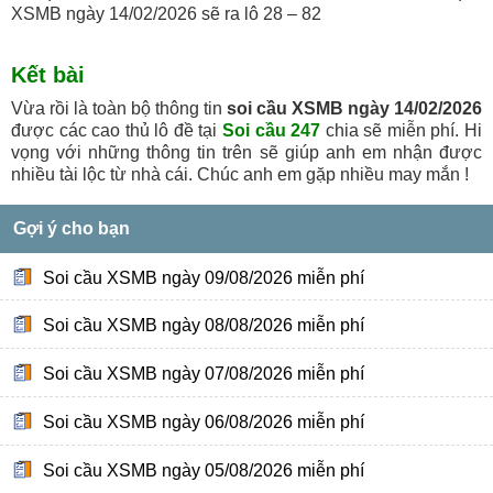
XSMB ngày 14/02/2026 sẽ ra lô 28 – 82
Kết bài
Vừa rồi là toàn bộ thông tin
soi cầu XSMB ngày 14/02/2026
được các cao thủ lô đề tại
Soi cầu 247
chia sẽ miễn phí. Hi
vọng với những thông tin trên sẽ giúp anh em nhận được
nhiều tài lộc từ nhà cái. Chúc anh em gặp nhiều may mắn !
Gợi ý cho bạn
Soi cầu XSMB ngày 09/08/2026 miễn phí
Soi cầu XSMB ngày 08/08/2026 miễn phí
Soi cầu XSMB ngày 07/08/2026 miễn phí
Soi cầu XSMB ngày 06/08/2026 miễn phí
Soi cầu XSMB ngày 05/08/2026 miễn phí