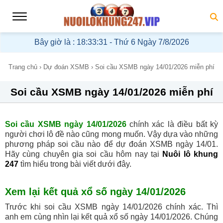
Bây giờ là :
18:33:32 - Thứ 6 Ngày 7/8/2026
Trang chủ
›
Dự đoán XSMB
›
Soi cầu XSMB ngày 14/01/2026 miễn phí
Soi cầu XSMB ngày 14/01/2026 miễn phí
Soi cầu XSMB ngày 14/01/2026
chính xác là điều bất kỳ
người chơi lô đề nào cũng mong muốn. Vậy dựa vào những
phương pháp soi cầu nào để dự đoán XSMB ngày 14/01.
Hãy cùng chuyên gia soi cầu hôm nay tại
Nuôi lô khung
247
tìm hiểu trong bài viết dưới đây.
Xem lại kết quả xổ số ngày 14/01/2026
Trước khi soi cầu XSMB ngày 14/01/2026 chính xác. Thì
anh em cùng nhìn lại kết quả xổ số ngày 14/01/2026. Chúng