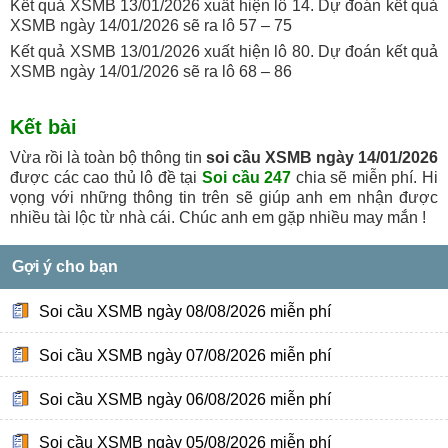
Kết quả XSMB 13/01/2026 xuất hiện lô 14. Dự đoán kết quả
XSMB ngày 14/01/2026 sẽ ra lô 57 – 75
Kết quả XSMB 13/01/2026 xuất hiện lô 80. Dự đoán kết quả
XSMB ngày 14/01/2026 sẽ ra lô 68 – 86
Kết bài
Vừa rồi là toàn bộ thông tin
soi cầu XSMB ngày 14/01/2026
được các cao thủ lô đề tại
Soi cầu 247
chia sẽ miễn phí. Hi
vọng với những thông tin trên sẽ giúp anh em nhận được
nhiều tài lộc từ nhà cái. Chúc anh em gặp nhiều may mắn !
Gợi ý cho bạn
Soi cầu XSMB ngày 08/08/2026 miễn phí
Soi cầu XSMB ngày 07/08/2026 miễn phí
Soi cầu XSMB ngày 06/08/2026 miễn phí
Soi cầu XSMB ngày 05/08/2026 miễn phí