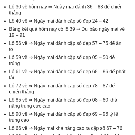
Lô 30 về hôm nay ⇒ Ngày mai đánh 36 – 63 để chiến
thắng
Lô 40 về ⇒ Ngày mai đánh cặp số đẹp 24 – 42
Bảng kết quả hôm nay có lô 39 ⇒ Dự báo ngày mai về
19 – 91
Lô 56 về ⇒ Ngày mai đánh cặp số đẹp 57 – 75 để ăn
to
Lô 59 về ⇒ Ngày mai đánh cặp số đẹp 05 – 50 dễ
trúng
Lô 61 về ⇒ Ngày mai đánh cặp số đẹp 68 – 86 để phát
tài
Lô 72 về ⇒ Ngày mai đánh cặp số đẹp 78 – 87 để
chiến thắng
Lô 85 về ⇒ Ngày mai đánh cặp số đẹp 08 – 80 khả
năng trúng cực cao
Lô 90 về ⇒ Ngày mai đánh cặp số đẹp 69 – 96 tỷ lệ
trúng cao
Lô 66 về ⇒ Ngày mai khả năng cao ra cặp số 67 – 76