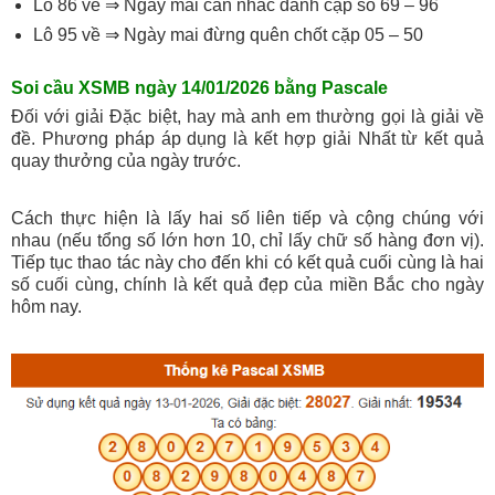
Lô 86 về ⇒ Ngày mai cân nhắc đánh cặp số 69 – 96
Lô 95 về ⇒ Ngày mai đừng quên chốt cặp 05 – 50
Soi cầu XSMB ngày 14/01/2026 bằng Pascale
Đối với giải Đặc biệt, hay mà anh em thường gọi là giải về
đề. Phương pháp áp dụng là kết hợp giải Nhất từ kết quả
quay thưởng của ngày trước.
Cách thực hiện là lấy hai số liên tiếp và cộng chúng với
nhau (nếu tổng số lớn hơn 10, chỉ lấy chữ số hàng đơn vị).
Tiếp tục thao tác này cho đến khi có kết quả cuối cùng là hai
số cuối cùng, chính là kết quả đẹp của miền Bắc cho ngày
hôm nay.