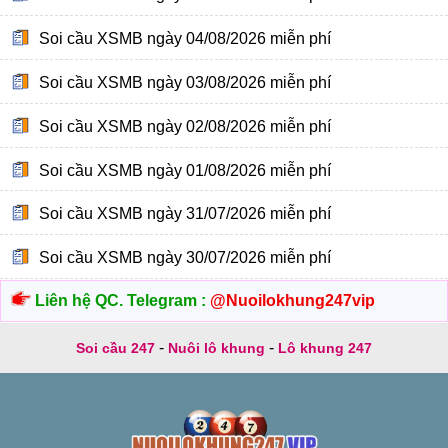
Soi cầu XSMB ngày 04/08/2026 miễn phí
Soi cầu XSMB ngày 03/08/2026 miễn phí
Soi cầu XSMB ngày 02/08/2026 miễn phí
Soi cầu XSMB ngày 01/08/2026 miễn phí
Soi cầu XSMB ngày 31/07/2026 miễn phí
Soi cầu XSMB ngày 30/07/2026 miễn phí
Liên hệ QC. Telegram :
@Nuoilokhung247vip
-
-
Soi cầu 247
Nuôi lô khung
Lô khung 247