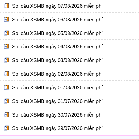
Soi cầu XSMB ngày 07/08/2026 miễn phí
Soi cầu XSMB ngày 06/08/2026 miễn phí
Soi cầu XSMB ngày 05/08/2026 miễn phí
Soi cầu XSMB ngày 04/08/2026 miễn phí
Soi cầu XSMB ngày 03/08/2026 miễn phí
Soi cầu XSMB ngày 02/08/2026 miễn phí
Soi cầu XSMB ngày 01/08/2026 miễn phí
Soi cầu XSMB ngày 31/07/2026 miễn phí
Soi cầu XSMB ngày 30/07/2026 miễn phí
Soi cầu XSMB ngày 29/07/2026 miễn phí