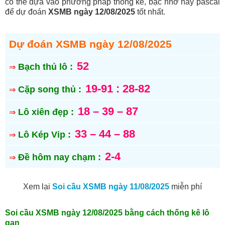
có thể dựa vào phương pháp thống kê, bạc nhớ hay pascal
để dự đoán
XSMB ngày 12/08/2025
tốt nhất.
Dự đoán XSMB ngày 12/08/2025
52
Bạch thủ lô :
⇒
19-91 : 28-82
Cặp song thủ :
⇒
18 – 39 – 87
Lô xiên đẹp :
⇒
33 – 44 – 88
Lô Kép Vip :
⇒
2-4
Đề hôm nay chạm :
⇒
Xem lại
Soi cầu XSMB ngày 11/08/2025
miễn phí
Soi cầu XSMB ngày 12/08/2025 bằng cách thống kê lô
gan