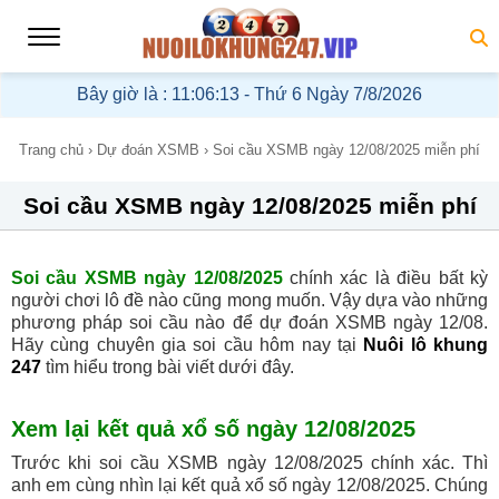
Bây giờ là :
11:06:14 - Thứ 6 Ngày 7/8/2026
Trang chủ
›
Dự đoán XSMB
›
Soi cầu XSMB ngày 12/08/2025 miễn phí
Soi cầu XSMB ngày 12/08/2025 miễn phí
Soi cầu XSMB ngày 12/08/2025
chính xác là điều bất kỳ
người chơi lô đề nào cũng mong muốn. Vậy dựa vào những
phương pháp soi cầu nào để dự đoán XSMB ngày 12/08.
Hãy cùng chuyên gia soi cầu hôm nay tại
Nuôi lô khung
247
tìm hiểu trong bài viết dưới đây.
Xem lại kết quả xổ số ngày 12/08/2025
Trước khi soi cầu XSMB ngày 12/08/2025 chính xác. Thì
anh em cùng nhìn lại kết quả xổ số ngày 12/08/2025. Chúng