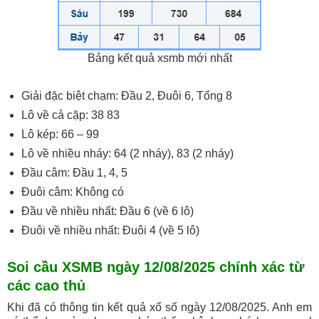
Bảng kết quả xsmb mới nhất
Giải đặc biệt chạm: Đầu 2, Đuôi 6, Tổng 8
Lô về cả cặp: 38 83
Lô kép: 66 – 99
Lô về nhiều nháy: 64 (2 nháy), 83 (2 nháy)
Đầu câm: Đầu 1, 4, 5
Đuôi câm: Không có
Đầu về nhiều nhất: Đầu 6 (về 6 lô)
Đuôi về nhiều nhất: Đuôi 4 (về 5 lô)
Soi cầu XSMB ngày 12/08/2025 chính xác từ
các cao thủ
Khi đã có thông tin kết quả xổ số ngày 12/08/2025. Anh em