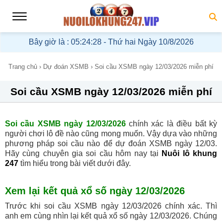
Bây giờ là :
05:24:28 - Thứ hai Ngày 10/8/2026
Trang chủ
›
Dự đoán XSMB
›
Soi cầu XSMB ngày 12/03/2026 miễn phí
Soi cầu XSMB ngày 12/03/2026 miễn phí
Soi cầu XSMB ngày 12/03/2026
chính xác là điều bất kỳ
người chơi lô đề nào cũng mong muốn. Vậy dựa vào những
phương pháp soi cầu nào để dự đoán XSMB ngày 12/03.
Hãy cùng chuyên gia soi cầu hôm nay tại
Nuôi lô khung
247
tìm hiểu trong bài viết dưới đây.
Xem lại kết quả xổ số ngày 12/03/2026
Trước khi soi cầu XSMB ngày 12/03/2026 chính xác. Thì
anh em cùng nhìn lại kết quả xổ số ngày 12/03/2026. Chúng