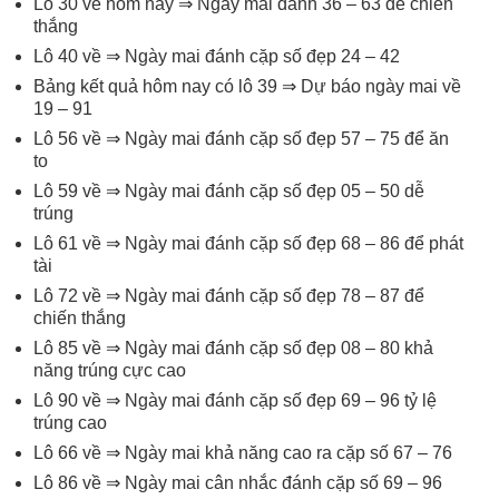
Lô 30 về hôm nay ⇒ Ngày mai đánh 36 – 63 để chiến
thắng
Lô 40 về ⇒ Ngày mai đánh cặp số đẹp 24 – 42
Bảng kết quả hôm nay có lô 39 ⇒ Dự báo ngày mai về
19 – 91
Lô 56 về ⇒ Ngày mai đánh cặp số đẹp 57 – 75 để ăn
to
Lô 59 về ⇒ Ngày mai đánh cặp số đẹp 05 – 50 dễ
trúng
Lô 61 về ⇒ Ngày mai đánh cặp số đẹp 68 – 86 để phát
tài
Lô 72 về ⇒ Ngày mai đánh cặp số đẹp 78 – 87 để
chiến thắng
Lô 85 về ⇒ Ngày mai đánh cặp số đẹp 08 – 80 khả
năng trúng cực cao
Lô 90 về ⇒ Ngày mai đánh cặp số đẹp 69 – 96 tỷ lệ
trúng cao
Lô 66 về ⇒ Ngày mai khả năng cao ra cặp số 67 – 76
Lô 86 về ⇒ Ngày mai cân nhắc đánh cặp số 69 – 96