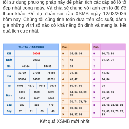
tôi sử dụng phương pháp này để phân tích các cặp số lô tô
đẹp nhất trong ngày. Và chia sẻ chúng với anh em lô đề để
tham khảo. Để dự đoán soi cầu XSMB ngày 12/03/2026
hôm nay. Chúng tôi cũng tính toán dựa trên xác suất, đánh
giá những vị trí số nào có khả năng ổn định và mang lại kết
quả tích cực nhất.
Kết quả XSMB mới nhất