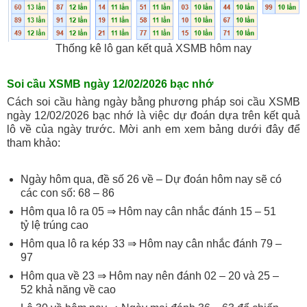
Thống kê lô gan kết quả XSMB hôm nay
Soi cầu XSMB ngày 12/02/2026 bạc nhớ
Cách soi cầu hàng ngày bằng phương pháp soi cầu XSMB
ngày 12/02/2026 bạc nhớ là việc dự đoán dựa trên kết quả
lô về của ngày trước. Mời anh em xem bảng dưới đây để
tham khảo:
Ngày hôm qua, đề số 26 về – Dự đoán hôm nay sẽ có
các con số: 68 – 86
Hôm qua lô ra 05 ⇒ Hôm nay cân nhắc đánh 15 – 51
tỷ lệ trúng cao
Hôm qua lô ra kép 33 ⇒ Hôm nay cân nhắc đánh 79 –
97
Hôm qua về 23 ⇒ Hôm nay nên đánh 02 – 20 và 25 –
52 khả năng về cao