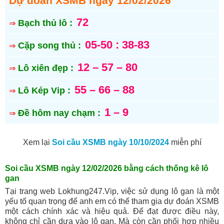
Dự đoán XSMB ngày 12/02/2026
72
Bạch thủ lô :
⇒
05-50 : 38-83
Cặp song thủ :
⇒
12 – 57 – 80
Lô xiên đẹp :
⇒
55 – 66 – 88
Lô Kép Vip :
⇒
1 – 9
Đề hôm nay chạm :
⇒
Xem lại
Soi cầu XSMB ngày 10/10/2024
miễn phí
Soi cầu XSMB ngày 12/02/2026 bằng cách thống kê lô
gan
Tại trang web Lokhung247.Vip, việc sử dụng lô gan là một
yếu tố quan trọng để anh em có thể tham gia dự đoán XSMB
một cách chính xác và hiệu quả. Để đạt được điều này,
không chỉ cần dựa vào lô gan. Mà còn cần phối hợp nhiều