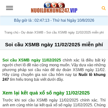
Bây giờ là :
02:47:14 - Thứ hai Ngày 10/8/2026
Trang chủ
›
Dự đoán XSMB
›
Soi cầu XSMB ngày 11/02/2025 miễn phí
Soi cầu XSMB ngày 11/02/2025 miễn phí
Soi cầu XSMB ngày 11/02/2025
chính xác là điều bất kỳ
người chơi lô đề nào cũng mong muốn. Vậy dựa vào những
phương pháp soi cầu nào để dự đoán XSMB ngày 11/02.
Hãy cùng chuyên gia soi cầu hôm nay tại
Nuôi lô khung
247
tìm hiểu trong bài viết dưới đây.
Xem lại kết quả xổ số ngày 11/02/2025
Trước khi soi cầu XSMB ngày 11/02/2025 chính xác. Thì
anh em cùng nhìn lại kết quả xổ số ngày 11/02/2025. Chúng