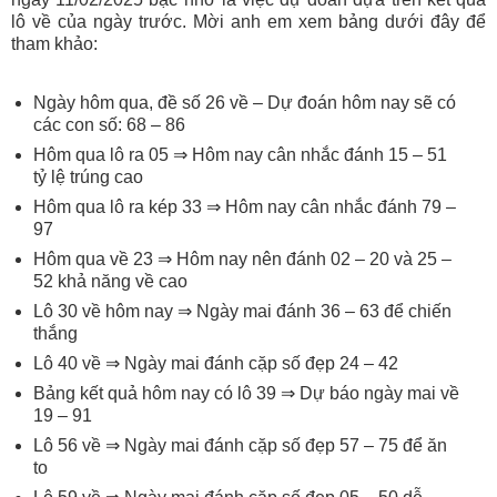
lô về của ngày trước. Mời anh em xem bảng dưới đây để
tham khảo:
Ngày hôm qua, đề số 26 về – Dự đoán hôm nay sẽ có
các con số: 68 – 86
Hôm qua lô ra 05 ⇒ Hôm nay cân nhắc đánh 15 – 51
tỷ lệ trúng cao
Hôm qua lô ra kép 33 ⇒ Hôm nay cân nhắc đánh 79 –
97
Hôm qua về 23 ⇒ Hôm nay nên đánh 02 – 20 và 25 –
52 khả năng về cao
Lô 30 về hôm nay ⇒ Ngày mai đánh 36 – 63 để chiến
thắng
Lô 40 về ⇒ Ngày mai đánh cặp số đẹp 24 – 42
Bảng kết quả hôm nay có lô 39 ⇒ Dự báo ngày mai về
19 – 91
Lô 56 về ⇒ Ngày mai đánh cặp số đẹp 57 – 75 để ăn
to