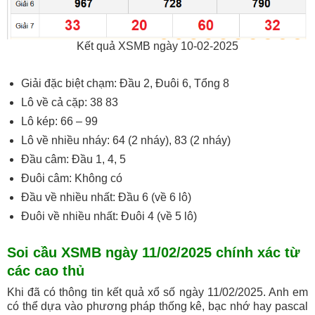
Kết quả XSMB ngày 10-02-2025
Giải đặc biệt chạm: Đầu 2, Đuôi 6, Tổng 8
Lô về cả cặp: 38 83
Lô kép: 66 – 99
Lô về nhiều nháy: 64 (2 nháy), 83 (2 nháy)
Đầu câm: Đầu 1, 4, 5
Đuôi câm: Không có
Đầu về nhiều nhất: Đầu 6 (về 6 lô)
Đuôi về nhiều nhất: Đuôi 4 (về 5 lô)
Soi cầu XSMB ngày 11/02/2025 chính xác từ
các cao thủ
Khi đã có thông tin kết quả xổ số ngày 11/02/2025. Anh em
có thể dựa vào phương pháp thống kê, bạc nhớ hay pascal