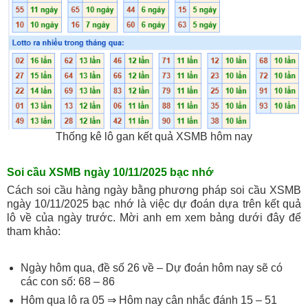
Thống kê lô gan kết quả XSMB hôm nay
Soi cầu XSMB ngày 10/11/2025 bạc nhớ
Cách soi cầu hàng ngày bằng phương pháp soi cầu XSMB
ngày 10/11/2025 bạc nhớ là việc dự đoán dựa trên kết quả
lô về của ngày trước. Mời anh em xem bảng dưới đây để
tham khảo:
Ngày hôm qua, đề số 26 về – Dự đoán hôm nay sẽ có
các con số: 68 – 86
Hôm qua lô ra 05 ⇒ Hôm nay cân nhắc đánh 15 – 51