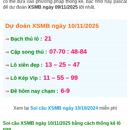
có thể dựa vào phương pháp thống kê, bạc nhớ hay pascal
để dự đoán
XSMB ngày 09/11/2025
tốt nhất.
Dự đoán XSMB ngày 10/11/2025
21
Bạch thủ lô :
⇒
07-70 : 48-84
Cặp song thủ :
⇒
13 – 25 – 47
Lô xiên đẹp :
⇒
11 – 55 – 99
Lô Kép Vip :
⇒
6-9
Đề hôm nay chạm :
⇒
Xem lại
Soi cầu XSMB ngày 10/10/2024
miễn phí
Soi cầu XSMB ngày 10/11/2025 bằng cách thống kê lô
gan