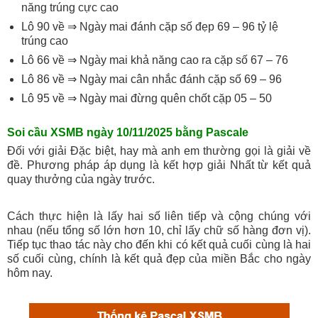
năng trúng cực cao
Lô 90 về ⇒ Ngày mai đánh cặp số đẹp 69 – 96 tỷ lệ
trúng cao
Lô 66 về ⇒ Ngày mai khả năng cao ra cặp số 67 – 76
Lô 86 về ⇒ Ngày mai cân nhắc đánh cặp số 69 – 96
Lô 95 về ⇒ Ngày mai đừng quên chốt cặp 05 – 50
Soi cầu XSMB ngày 10/11/2025 bằng Pascale
Đối với giải Đặc biệt, hay mà anh em thường gọi là giải về
đề. Phương pháp áp dụng là kết hợp giải Nhất từ kết quả
quay thưởng của ngày trước.
Cách thực hiện là lấy hai số liên tiếp và cộng chúng với
nhau (nếu tổng số lớn hơn 10, chỉ lấy chữ số hàng đơn vị).
Tiếp tục thao tác này cho đến khi có kết quả cuối cùng là hai
số cuối cùng, chính là kết quả đẹp của miền Bắc cho ngày
hôm nay.