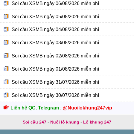
Soi cầu XSMB ngày 06/08/2026 miễn phí
Soi cầu XSMB ngày 05/08/2026 miễn phí
Soi cầu XSMB ngày 04/08/2026 miễn phí
Soi cầu XSMB ngày 03/08/2026 miễn phí
Soi cầu XSMB ngày 02/08/2026 miễn phí
Soi cầu XSMB ngày 01/08/2026 miễn phí
Soi cầu XSMB ngày 31/07/2026 miễn phí
Soi cầu XSMB ngày 30/07/2026 miễn phí
Liên hệ QC. Telegram :
@Nuoilokhung247vip
-
-
Soi cầu 247
Nuôi lô khung
Lô khung 247