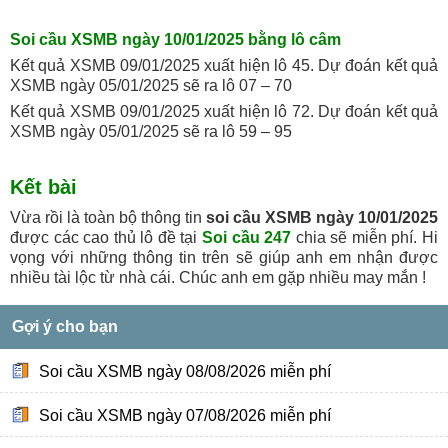
Soi cầu XSMB ngày 10/01/2025 bằng lô câm
Kết quả XSMB 09/01/2025 xuất hiện lô 45. Dự đoán kết quả
XSMB ngày 05/01/2025 sẽ ra lô 07 – 70
Kết quả XSMB 09/01/2025 xuất hiện lô 72. Dự đoán kết quả
XSMB ngày 05/01/2025 sẽ ra lô 59 – 95
Kết bài
Vừa rồi là toàn bộ thông tin
soi cầu XSMB ngày 10/01/2025
được các cao thủ lô đề tại
Soi cầu 247
chia sẽ miễn phí. Hi
vọng với những thông tin trên sẽ giúp anh em nhận được
nhiều tài lộc từ nhà cái. Chúc anh em gặp nhiều may mắn !
Gợi ý cho bạn
Soi cầu XSMB ngày 08/08/2026 miễn phí
Soi cầu XSMB ngày 07/08/2026 miễn phí