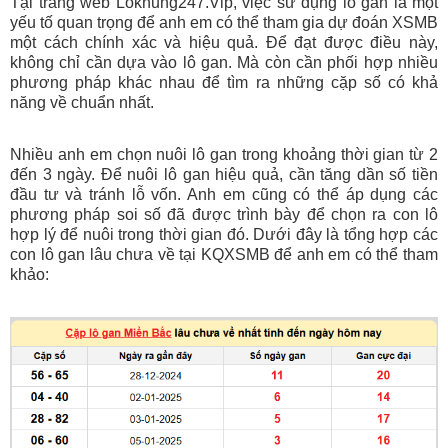
Tại trang web Lokhung247.Vip, việc sử dụng lô gan là một
yếu tố quan trọng để anh em có thể tham gia dự đoán XSMB
một cách chính xác và hiệu quả. Để đạt được điều này,
không chỉ cần dựa vào lô gan. Mà còn cần phối hợp nhiều
phương pháp khác nhau để tìm ra những cặp số có khả
năng về chuẩn nhất.
Nhiều anh em chọn nuôi lô gan trong khoảng thời gian từ 2
đến 3 ngày. Để nuôi lô gan hiệu quả, cần tăng dần số tiền
đầu tư và tránh lỗ vốn. Anh em cũng có thể áp dụng các
phương pháp soi số đã được trình bày để chọn ra con lô
hợp lý để nuôi trong thời gian đó. Dưới đây là tổng hợp các
con lô gan lâu chưa về tại KQXSMB để anh em có thể tham
khảo: