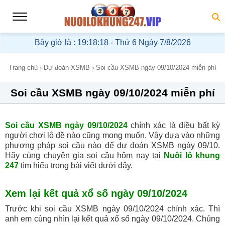
Bây giờ là :
19:18:19 - Thứ 6 Ngày 7/8/2026
Trang chủ
›
Dự đoán XSMB
›
Soi cầu XSMB ngày 09/10/2024 miễn phí
Soi cầu XSMB ngày 09/10/2024 miễn phí
Soi cầu XSMB ngày 09/10/2024
chính xác là điều bất kỳ
người chơi lô đề nào cũng mong muốn. Vậy dựa vào những
phương pháp soi cầu nào để dự đoán XSMB ngày 09/10.
Hãy cùng chuyên gia soi cầu hôm nay tại
Nuôi lô khung
247
tìm hiểu trong bài viết dưới đây.
Xem lại kết quả xổ số ngày 09/10/2024
Trước khi soi cầu XSMB ngày 09/10/2024 chính xác. Thì
anh em cùng nhìn lại kết quả xổ số ngày 09/10/2024. Chúng