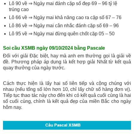
Lô 90 về ⇒ Ngày mai đánh cặp số đẹp 69 – 96 tỷ lệ
trúng cao
Lô 66 về ⇒ Ngày mai khả năng cao ra cặp số 67 – 76
Lô 86 về ⇒ Ngày mai cân nhắc đánh cặp số 69 – 96
Lô 95 về ⇒ Ngày mai đừng quên chốt cặp 05 – 50
Soi cầu XSMB ngày 09/10/2024 bằng Pascale
Đối với giải Đặc biệt, hay mà anh em thường gọi là giải về
đề. Phương pháp áp dụng là kết hợp giải Nhất từ kết quả
quay thưởng của ngày trước.
Cách thực hiện là lấy hai số liên tiếp và cộng chúng với
nhau (nếu tổng số lớn hơn 10, chỉ lấy chữ số hàng đơn vị).
Tiếp tục thao tác này cho đến khi có kết quả cuối cùng là hai
số cuối cùng, chính là kết quả đẹp của miền Bắc cho ngày
hôm nay.