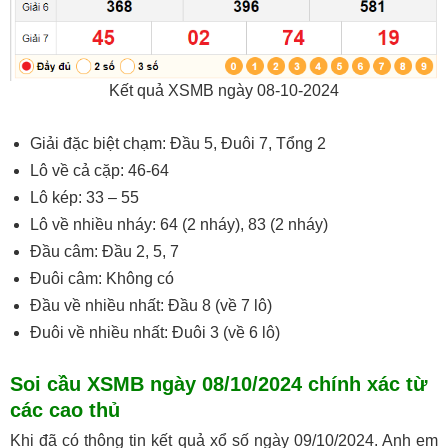
Kết quả XSMB ngày 08-10-2024
Giải đặc biệt chạm: Đầu 5, Đuôi 7, Tổng 2
Lô về cả cặp: 46-64
Lô kép: 33 – 55
Lô về nhiều nháy: 64 (2 nháy), 83 (2 nháy)
Đầu câm: Đầu 2, 5, 7
Đuôi câm: Không có
Đầu về nhiều nhất: Đầu 8 (về 7 lô)
Đuôi về nhiều nhất: Đuôi 3 (về 6 lô)
Soi cầu XSMB ngày 08/10/2024 chính xác từ
các cao thủ
Khi đã có thông tin kết quả xổ số ngày 09/10/2024. Anh em