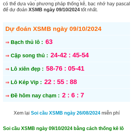
có thể dựa vào phương pháp thống kê, bạc nhớ hay pascal
để dự đoán
XSMB ngày 09/10/2024
tốt nhất.
Dự đoán XSMB ngày 09/10/2024
63
Bạch thủ lô :
⇒
24-42 : 45-54
Cặp song thủ :
⇒
58-76 : 05-41
Lô xiên đẹp :
⇒
22 : 55 : 88
Lô Kép Vip :
⇒
2 : 6 : 7
Đề hôm nay chạm :
⇒
Xem lại
Soi cầu XSMB ngày 26/08/2024
miễn phí
Soi cầu XSMB ngày 09/10/2024 bằng cách thống kê lô