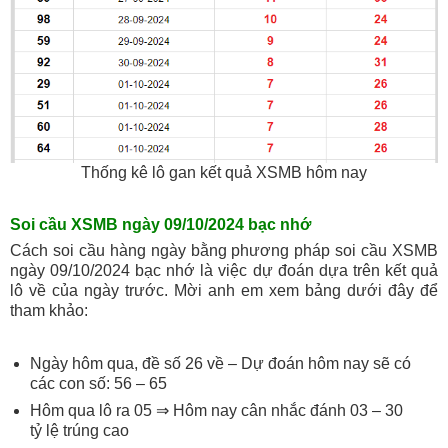
Thống kê lô gan kết quả XSMB hôm nay
Soi cầu XSMB ngày 09/10/2024 bạc nhớ
Cách soi cầu hàng ngày bằng phương pháp soi cầu XSMB
ngày 09/10/2024 bạc nhớ là việc dự đoán dựa trên kết quả
lô về của ngày trước. Mời anh em xem bảng dưới đây để
tham khảo:
Ngày hôm qua, đề số 26 về – Dự đoán hôm nay sẽ có
các con số: 56 – 65
Hôm qua lô ra 05 ⇒ Hôm nay cân nhắc đánh 03 – 30
tỷ lệ trúng cao