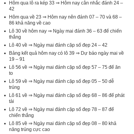
Hôm qua lô ra kép 33 ⇒ Hôm nay cân nhắc đánh 24 –
42
Hôm qua về 23 ⇒ Hôm nay nên đánh 07 – 70 và 68 –
86 khả năng về cao
Lô 30 về hôm nay ⇒ Ngày mai đánh 36 – 63 để chiến
thắng
Lô 40 về ⇒ Ngày mai đánh cặp số đẹp 24 – 42
Bảng kết quả hôm nay có lô 39 ⇒ Dự báo ngày mai về
19 – 91
Lô 56 về ⇒ Ngày mai đánh cặp số đẹp 57 – 75 để ăn
to
Lô 59 về ⇒ Ngày mai đánh cặp số đẹp 05 – 50 dễ
trúng
Lô 61 về ⇒ Ngày mai đánh cặp số đẹp 68 – 86 để phát
tài
Lô 72 về ⇒ Ngày mai đánh cặp số đẹp 78 – 87 để
chiến thắng
Lô 85 về ⇒ Ngày mai đánh cặp số đẹp 08 – 80 khả
năng trúng cực cao