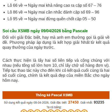
Lô 66 về ⇒ Ngày mai khả năng cao ra cặp số 67 – 76
Lô 86 về ⇒ Ngày mai cân nhắc đánh cặp số 69 – 96
Lô 95 về ⇒ Ngày mai đừng quên chốt cặp 05 – 50
Soi cầu XSMB ngày 09/04/2026 bằng Pascale
Đối với giải Đặc biệt, hay mà anh em thường gọi là giải về
đề. Phương pháp áp dụng là kết hợp giải Nhất từ kết quả
quay thưởng của ngày trước.
Cách thực hiện là lấy hai số liên tiếp và cộng chúng với
nhau (nếu tổng số lớn hơn 10, chỉ lấy chữ số hàng đơn vị).
Tiếp tục thao tác này cho đến khi có kết quả cuối cùng là hai
số cuối cùng, chính là kết quả đẹp của miền Bắc cho ngày
hôm nay.