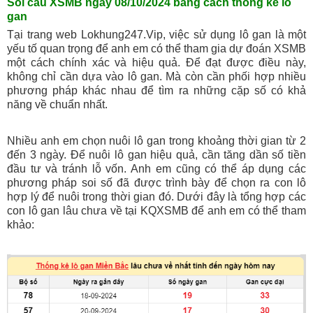
Soi cầu XSMB ngày 08/10/2024 bằng cách thống kê lô
gan
Tại trang web Lokhung247.Vip, việc sử dụng lô gan là một
yếu tố quan trọng để anh em có thể tham gia dự đoán XSMB
một cách chính xác và hiệu quả. Để đạt được điều này,
không chỉ cần dựa vào lô gan. Mà còn cần phối hợp nhiều
phương pháp khác nhau để tìm ra những cặp số có khả
năng về chuẩn nhất.
Nhiều anh em chọn nuôi lô gan trong khoảng thời gian từ 2
đến 3 ngày. Để nuôi lô gan hiệu quả, cần tăng dần số tiền
đầu tư và tránh lỗ vốn. Anh em cũng có thể áp dụng các
phương pháp soi số đã được trình bày để chọn ra con lô
hợp lý để nuôi trong thời gian đó. Dưới đây là tổng hợp các
con lô gan lâu chưa về tại KQXSMB để anh em có thể tham
khảo: