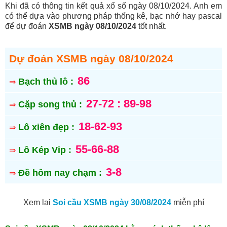
Khi đã có thông tin kết quả xổ số ngày 08/10/2024. Anh em
có thể dựa vào phương pháp thống kê, bạc nhớ hay pascal
để dự đoán
XSMB ngày 08/10/2024
tốt nhất.
Dự đoán XSMB ngày 08/10/2024
86
Bạch thủ lô :
⇒
27-72 : 89-98
Cặp song thủ :
⇒
18-62-93
Lô xiên đẹp :
⇒
55-66-88
Lô Kép Vip :
⇒
3-8
Đề hôm nay chạm :
⇒
Xem lại
Soi cầu XSMB ngày 30/08/2024
miễn phí