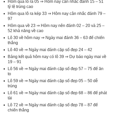
Hôm qua lô ra 05 ⇒ Hôm nay cân nhắc đánh 15 – 51
tỷ lệ trúng cao
Hôm qua lô ra kép 33 ⇒ Hôm nay cân nhắc đánh 79 –
97
Hôm qua về 23 ⇒ Hôm nay nên đánh 02 – 20 và 25 –
52 khả năng về cao
Lô 30 về hôm nay ⇒ Ngày mai đánh 36 – 63 để chiến
thắng
Lô 40 về ⇒ Ngày mai đánh cặp số đẹp 24 – 42
Bảng kết quả hôm nay có lô 39 ⇒ Dự báo ngày mai về
19 – 91
Lô 56 về ⇒ Ngày mai đánh cặp số đẹp 57 – 75 để ăn
to
Lô 59 về ⇒ Ngày mai đánh cặp số đẹp 05 – 50 dễ
trúng
Lô 61 về ⇒ Ngày mai đánh cặp số đẹp 68 – 86 để phát
tài
Lô 72 về ⇒ Ngày mai đánh cặp số đẹp 78 – 87 để
chiến thắng