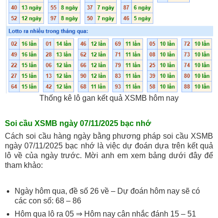
Thống kê lô gan kết quả XSMB hôm nay
Soi cầu XSMB ngày 07/11/2025 bạc nhớ
Cách soi cầu hàng ngày bằng phương pháp soi cầu XSMB
ngày 07/11/2025 bạc nhớ là việc dự đoán dựa trên kết quả
lô về của ngày trước. Mời anh em xem bảng dưới đây để
tham khảo:
Ngày hôm qua, đề số 26 về – Dự đoán hôm nay sẽ có
các con số: 68 – 86
Hôm qua lô ra 05 ⇒ Hôm nay cân nhắc đánh 15 – 51