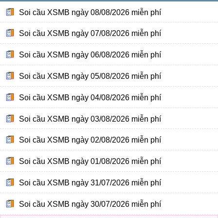
Soi cầu XSMB ngày 08/08/2026 miễn phí
Soi cầu XSMB ngày 07/08/2026 miễn phí
Soi cầu XSMB ngày 06/08/2026 miễn phí
Soi cầu XSMB ngày 05/08/2026 miễn phí
Soi cầu XSMB ngày 04/08/2026 miễn phí
Soi cầu XSMB ngày 03/08/2026 miễn phí
Soi cầu XSMB ngày 02/08/2026 miễn phí
Soi cầu XSMB ngày 01/08/2026 miễn phí
Soi cầu XSMB ngày 31/07/2026 miễn phí
Soi cầu XSMB ngày 30/07/2026 miễn phí