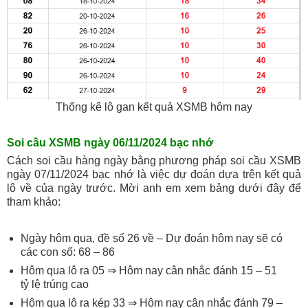
Thống kê lô gan kết quả XSMB hôm nay
Soi cầu XSMB ngày 06/11/2024 bạc nhớ
Cách soi cầu hàng ngày bằng phương pháp soi cầu XSMB
ngày 07/11/2024 bạc nhớ là việc dự đoán dựa trên kết quả
lô về của ngày trước. Mời anh em xem bảng dưới đây để
tham khảo:
Ngày hôm qua, đề số 26 về – Dự đoán hôm nay sẽ có
các con số: 68 – 86
Hôm qua lô ra 05 ⇒ Hôm nay cân nhắc đánh 15 – 51
tỷ lệ trúng cao
Hôm qua lô ra kép 33 ⇒ Hôm nay cân nhắc đánh 79 –