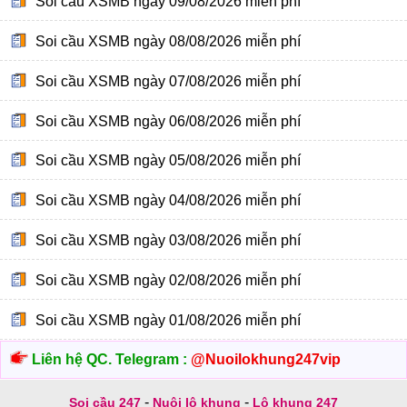
Soi cầu XSMB ngày 09/08/2026 miễn phí
Soi cầu XSMB ngày 08/08/2026 miễn phí
Soi cầu XSMB ngày 07/08/2026 miễn phí
Soi cầu XSMB ngày 06/08/2026 miễn phí
Soi cầu XSMB ngày 05/08/2026 miễn phí
Soi cầu XSMB ngày 04/08/2026 miễn phí
Soi cầu XSMB ngày 03/08/2026 miễn phí
Soi cầu XSMB ngày 02/08/2026 miễn phí
Soi cầu XSMB ngày 01/08/2026 miễn phí
Liên hệ QC. Telegram :
@Nuoilokhung247vip
-
-
Soi cầu 247
Nuôi lô khung
Lô khung 247