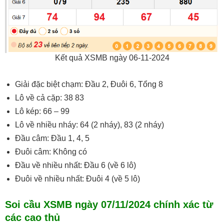
Kết quả XSMB ngày 06-11-2024
Giải đặc biệt chạm: Đầu 2, Đuôi 6, Tổng 8
Lô về cả cặp: 38 83
Lô kép: 66 – 99
Lô về nhiều nháy: 64 (2 nháy), 83 (2 nháy)
Đầu câm: Đầu 1, 4, 5
Đuôi câm: Không có
Đầu về nhiều nhất: Đầu 6 (về 6 lô)
Đuôi về nhiều nhất: Đuôi 4 (về 5 lô)
Soi cầu XSMB ngày 07/11/2024 chính xác từ
các cao thủ