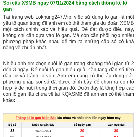
Soi cầu XSMB ngày 07/11/2024 bằng cách thống kê lô
gan
Tại trang web Lokhung247.Vip, việc sử dụng lô gan là một
yếu tố quan trọng để anh em có thể tham gia dự đoán XSMB
một cách chính xác và hiệu quả. Để đạt được điều này,
không chỉ cần dựa vào lô gan. Mà còn cần phối hợp nhiều
phương pháp khác nhau để tìm ra những cặp số có khả
năng về chuẩn nhất.
Nhiều anh em chọn nuôi lô gan trong khoảng thời gian từ 2
đến 3 ngày. Để nuôi lô gan hiệu quả, cần tăng dần số tiền
đầu tư và tránh lỗ vốn. Anh em cũng có thể áp dụng các
phương pháp soi số đã được trình bày để chọn ra con lô
hợp lý để nuôi trong thời gian đó. Dưới đây là tổng hợp các
con lô gan lâu chưa về tại KQXSMB để anh em có thể tham
khảo: