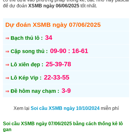
để dự đoán
XSMB ngày 06/06/2025
tốt nhất.
Dự đoán XSMB ngày 07/06/2025
34
Bạch thủ lô :
⇒
09-90 : 16-61
Cặp song thủ :
⇒
25-39-78
Lô xiên đẹp :
⇒
22-33-55
Lô Kép Vip :
⇒
3-9
Đề hôm nay chạm :
⇒
Xem lại
Soi cầu XSMB ngày 10/10/2024
miễn phí
Soi cầu XSMB ngày 07/06/2025 bằng cách thống kê lô
gan