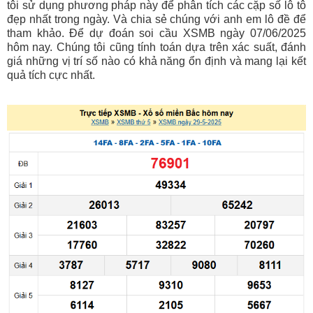
tôi sử dụng phương pháp này để phân tích các cặp số lô tô
đẹp nhất trong ngày. Và chia sẻ chúng với anh em lô đề để
tham khảo. Để dự đoán soi cầu XSMB ngày 07/06/2025
hôm nay. Chúng tôi cũng tính toán dựa trên xác suất, đánh
giá những vị trí số nào có khả năng ổn định và mang lại kết
quả tích cực nhất.