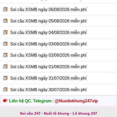
Soi cầu XSMB ngày 06/08/2026 miễn phí
Soi cầu XSMB ngày 05/08/2026 miễn phí
Soi cầu XSMB ngày 04/08/2026 miễn phí
Soi cầu XSMB ngày 03/08/2026 miễn phí
Soi cầu XSMB ngày 02/08/2026 miễn phí
Soi cầu XSMB ngày 01/08/2026 miễn phí
Soi cầu XSMB ngày 31/07/2026 miễn phí
Soi cầu XSMB ngày 30/07/2026 miễn phí
Liên hệ QC. Telegram :
@Nuoilokhung247vip
-
-
Soi cầu 247
Nuôi lô khung
Lô khung 247