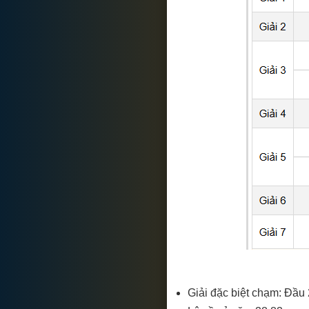
Giải đặc biệt chạm: Đầu 