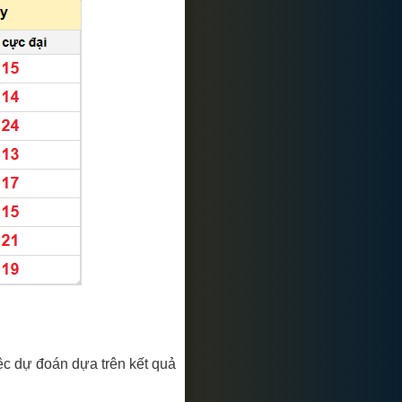
c dự đoán dựa trên kết quả