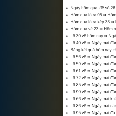
Ngày hôm qua, đề số 26 
Hôm qua lô ra 05 ⇒ Hôm 
Hôm qua lô ra kép 33 ⇒
Hôm qua về 23 ⇒ Hôm na
Lô 30 về hôm nay ⇒ Ngà
Lô 40 về ⇒ Ngày mai đán
Bảng kết quả hôm nay có
Lô 56 về ⇒ Ngày mai đán
Lô 59 về ⇒ Ngày mai đán
Lô 61 về ⇒ Ngày mai đán
Lô 72 về ⇒ Ngày mai đán
Lô 85 về ⇒ Ngày mai đán
Lô 90 về ⇒ Ngày mai đánh
Lô 66 về ⇒ Ngày mai khả
Lô 86 về ⇒ Ngày mai cân
Lô 95 về ⇒ Ngày mai đừ