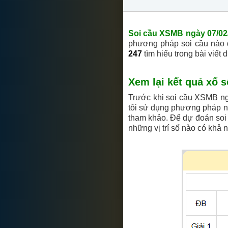
Soi cầu XSMB ngày 07/02
phương pháp soi cầu nào 
247
tìm hiểu trong bài viết 
Xem lại kết quả xổ 
Trước khi soi cầu XSMB ng
tôi sử dụng phương pháp nà
tham khảo. Để dự đoán soi 
những vị trí số nào có khả 