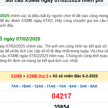
Soi cầu XSMB ngày 07/02/2025 miễn phí
/2025
chính xác là điều bất kỳ người chơi lô đề nào cũng mo
để dự đoán XSMB ngày 07/02. Hãy cùng chuyên gia soi cầu 
dưới đây.
số ngày 07/02/2025
ày 07/02/2025 chính xác. Thì anh em cùng nhìn lại kết quả xổ
y để phân tích các cặp số lô tô đẹp nhất trong ngày. Và chia s
cầu XSMB ngày 07/02/2025 hôm nay. Chúng tôi cũng tính toán 
năng ổn định và mang lại kết quả tích cực nhất.