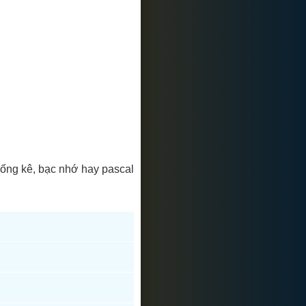
hống kê, bạc nhớ hay pascal