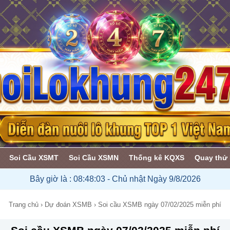
Soi Cầu XSMT
Soi Cầu XSMN
Thống kê KQXS
Quay thử
Bây giờ là :
08:48:05 - Chủ nhật Ngày 9/8/2026
Trang chủ
›
Dự đoán XSMB
›
Soi cầu XSMB ngày 07/02/2025 miễn phí