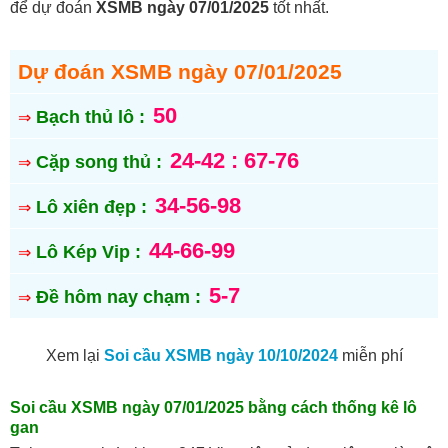
để dự đoán
XSMB ngày 07/01/2025
tốt nhất.
Dự đoán XSMB ngày 07/01/2025
50
Bạch thủ lô :
⇒
24-42 : 67-76
Cặp song thủ :
⇒
34-56-98
Lô xiên đẹp :
⇒
44-66-99
Lô Kép Vip :
⇒
5-7
Đề hôm nay chạm :
⇒
Xem lại
Soi cầu XSMB ngày 10/10/2024
miễn phí
Soi cầu XSMB ngày 07/01/2025 bằng cách thống kê lô
gan