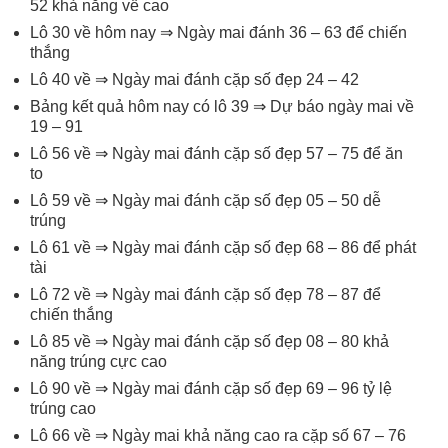
52 khả năng về cao
Lô 30 về hôm nay ⇒ Ngày mai đánh 36 – 63 để chiến
thắng
Lô 40 về ⇒ Ngày mai đánh cặp số đẹp 24 – 42
Bảng kết quả hôm nay có lô 39 ⇒ Dự báo ngày mai về
19 – 91
Lô 56 về ⇒ Ngày mai đánh cặp số đẹp 57 – 75 để ăn
to
Lô 59 về ⇒ Ngày mai đánh cặp số đẹp 05 – 50 dễ
trúng
Lô 61 về ⇒ Ngày mai đánh cặp số đẹp 68 – 86 để phát
tài
Lô 72 về ⇒ Ngày mai đánh cặp số đẹp 78 – 87 để
chiến thắng
Lô 85 về ⇒ Ngày mai đánh cặp số đẹp 08 – 80 khả
năng trúng cực cao
Lô 90 về ⇒ Ngày mai đánh cặp số đẹp 69 – 96 tỷ lệ
trúng cao
Lô 66 về ⇒ Ngày mai khả năng cao ra cặp số 67 – 76