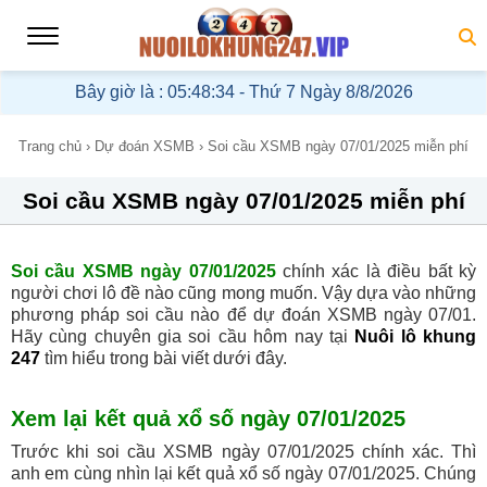
Bây giờ là :
05:48:34 - Thứ 7 Ngày 8/8/2026
Trang chủ
›
Dự đoán XSMB
›
Soi cầu XSMB ngày 07/01/2025 miễn phí
Soi cầu XSMB ngày 07/01/2025 miễn phí
Soi cầu XSMB ngày 07/01/2025
chính xác là điều bất kỳ
người chơi lô đề nào cũng mong muốn. Vậy dựa vào những
phương pháp soi cầu nào để dự đoán XSMB ngày 07/01.
Hãy cùng chuyên gia soi cầu hôm nay tại
Nuôi lô khung
247
tìm hiểu trong bài viết dưới đây.
Xem lại kết quả xổ số ngày 07/01/2025
Trước khi soi cầu XSMB ngày 07/01/2025 chính xác. Thì
anh em cùng nhìn lại kết quả xổ số ngày 07/01/2025. Chúng