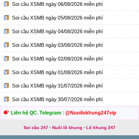
Soi cầu XSMB ngày 06/08/2026 miễn phí
Soi cầu XSMB ngày 05/08/2026 miễn phí
Soi cầu XSMB ngày 04/08/2026 miễn phí
Soi cầu XSMB ngày 03/08/2026 miễn phí
Soi cầu XSMB ngày 02/08/2026 miễn phí
Soi cầu XSMB ngày 01/08/2026 miễn phí
Soi cầu XSMB ngày 31/07/2026 miễn phí
Soi cầu XSMB ngày 30/07/2026 miễn phí
Liên hệ QC. Telegram :
@Nuoilokhung247vip
-
-
Soi cầu 247
Nuôi lô khung
Lô khung 247