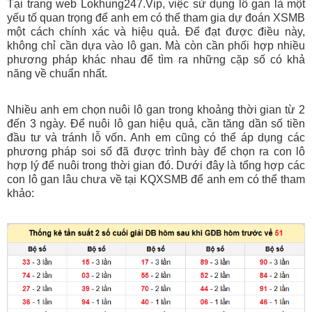
Tại trang web Lokhung247.Vip, việc sử dụng lô gan là một
yếu tố quan trọng để anh em có thể tham gia dự đoán XSMB
một cách chính xác và hiệu quả. Để đạt được điều này,
không chỉ cần dựa vào lô gan. Mà còn cần phối hợp nhiều
phương pháp khác nhau để tìm ra những cặp số có khả
năng về chuẩn nhất.
Nhiều anh em chọn nuôi lô gan trong khoảng thời gian từ 2
đến 3 ngày. Để nuôi lô gan hiệu quả, cần tăng dần số tiền
đầu tư và tránh lỗ vốn. Anh em cũng có thể áp dụng các
phương pháp soi số đã được trình bày để chọn ra con lô
hợp lý để nuôi trong thời gian đó. Dưới đây là tổng hợp các
con lô gan lâu chưa về tại KQXSMB để anh em có thể tham
khảo: