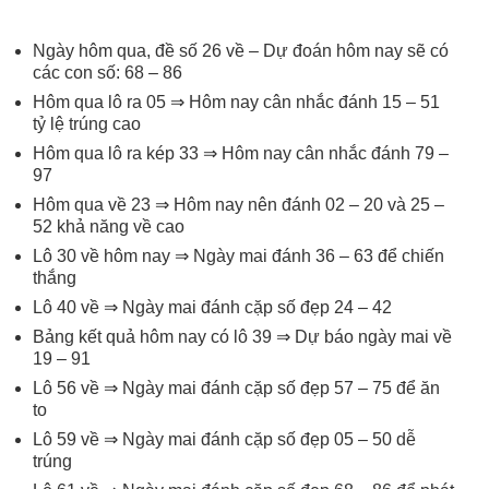
Ngày hôm qua, đề số 26 về – Dự đoán hôm nay sẽ có
các con số: 68 – 86
Hôm qua lô ra 05 ⇒ Hôm nay cân nhắc đánh 15 – 51
tỷ lệ trúng cao
Hôm qua lô ra kép 33 ⇒ Hôm nay cân nhắc đánh 79 –
97
Hôm qua về 23 ⇒ Hôm nay nên đánh 02 – 20 và 25 –
52 khả năng về cao
Lô 30 về hôm nay ⇒ Ngày mai đánh 36 – 63 để chiến
thắng
Lô 40 về ⇒ Ngày mai đánh cặp số đẹp 24 – 42
Bảng kết quả hôm nay có lô 39 ⇒ Dự báo ngày mai về
19 – 91
Lô 56 về ⇒ Ngày mai đánh cặp số đẹp 57 – 75 để ăn
to
Lô 59 về ⇒ Ngày mai đánh cặp số đẹp 05 – 50 dễ
trúng