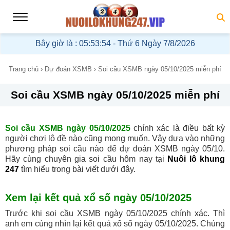
Bây giờ là :
05:53:54 - Thứ 6 Ngày 7/8/2026
Trang chủ
›
Dự đoán XSMB
›
Soi cầu XSMB ngày 05/10/2025 miễn phí
Soi cầu XSMB ngày 05/10/2025 miễn phí
Soi cầu XSMB ngày 05/10/2025
chính xác là điều bất kỳ
người chơi lô đề nào cũng mong muốn. Vậy dựa vào những
phương pháp soi cầu nào để dự đoán XSMB ngày 05/10.
Hãy cùng chuyên gia soi cầu hôm nay tại
Nuôi lô khung
247
tìm hiểu trong bài viết dưới đây.
Xem lại kết quả xổ số ngày 05/10/2025
Trước khi soi cầu XSMB ngày 05/10/2025 chính xác. Thì
anh em cùng nhìn lại kết quả xổ số ngày 05/10/2025. Chúng