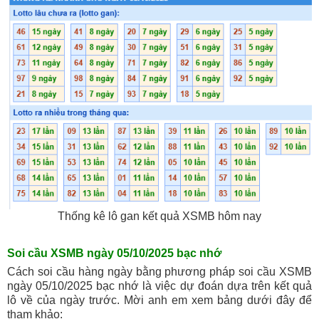
Thống kê lô gan kết quả XSMB hôm nay
Soi cầu XSMB ngày 05/10/2025 bạc nhớ
Cách soi cầu hàng ngày bằng phương pháp soi cầu XSMB
ngày 05/10/2025 bạc nhớ là việc dự đoán dựa trên kết quả
lô về của ngày trước. Mời anh em xem bảng dưới đây để
tham khảo: