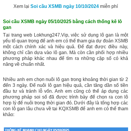
Xem lại
Soi cầu XSMB ngày 10/10/2024
miễn phí
Soi cầu XSMB ngày 05/10/2025 bằng cách thống kê lô
gan
Tại trang web Lokhung247.Vip, việc sử dụng lô gan là một
yếu tố quan trọng để anh em có thể tham gia dự đoán XSMB
một cách chính xác và hiệu quả. Để đạt được điều này,
không chỉ cần dựa vào lô gan. Mà còn cần phối hợp nhiều
phương pháp khác nhau để tìm ra những cặp số có khả
năng về chuẩn nhất.
Nhiều anh em chọn nuôi lô gan trong khoảng thời gian từ 2
đến 3 ngày. Để nuôi lô gan hiệu quả, cần tăng dần số tiền
đầu tư và tránh lỗ vốn. Anh em cũng có thể áp dụng các
phương pháp soi số đã được trình bày để chọn ra con lô
hợp lý để nuôi trong thời gian đó. Dưới đây là tổng hợp các
con lô gan lâu chưa về tại KQXSMB để anh em có thể tham
khảo: