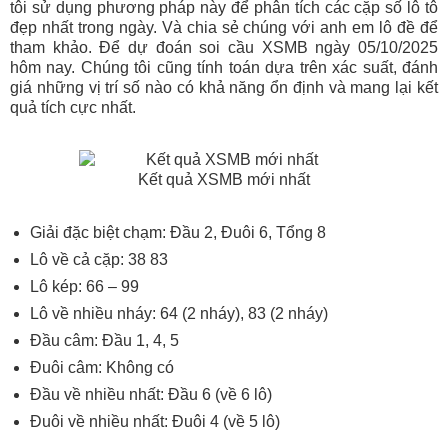
tôi sử dụng phương pháp này để phân tích các cặp số lô tô
đẹp nhất trong ngày. Và chia sẻ chúng với anh em lô đề để
tham khảo. Để dự đoán soi cầu XSMB ngày 05/10/2025
hôm nay. Chúng tôi cũng tính toán dựa trên xác suất, đánh
giá những vị trí số nào có khả năng ổn định và mang lại kết
quả tích cực nhất.
Kết quả XSMB mới nhất
Giải đặc biệt chạm: Đầu 2, Đuôi 6, Tổng 8
Lô về cả cặp: 38 83
Lô kép: 66 – 99
Lô về nhiều nháy: 64 (2 nháy), 83 (2 nháy)
Đầu câm: Đầu 1, 4, 5
Đuôi câm: Không có
Đầu về nhiều nhất: Đầu 6 (về 6 lô)
Đuôi về nhiều nhất: Đuôi 4 (về 5 lô)