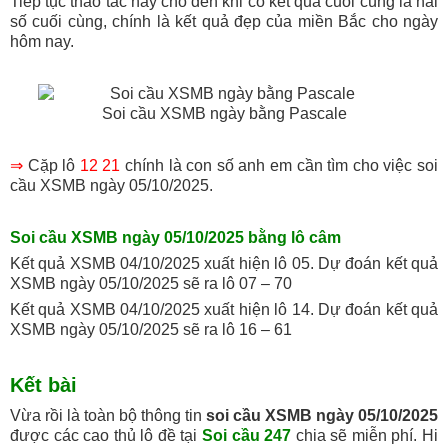
Tiếp tục thao tác này cho đến khi có kết quả cuối cùng là hai
số cuối cùng, chính là kết quả đẹp của miền Bắc cho ngày
hôm nay.
Soi cầu XSMB ngày bằng Pascale
⇒
Cặp lô
12 21
chính là con số anh em cần tìm cho việc soi
cầu XSMB ngày 05/10/2025.
Soi cầu XSMB ngày 05/10/2025 bằng lô câm
Kết quả XSMB 04/10/2025 xuất hiện lô 05. Dự đoán kết quả
XSMB ngày 05/10/2025 sẽ ra lô 07 – 70
Kết quả XSMB 04/10/2025 xuất hiện lô 14. Dự đoán kết quả
XSMB ngày 05/10/2025 sẽ ra lô 16 – 61
Kết bài
Vừa rồi là toàn bộ thông tin
soi cầu XSMB ngày 05/10/2025
được các cao thủ lô đề tại
Soi cầu 247
chia sẽ miễn phí. Hi