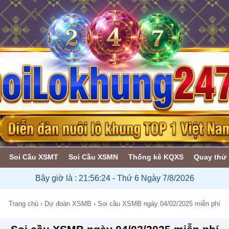
Soi Cầu XSMT
Soi Cầu XSMN
Thống kê KQXS
Quay thử
Bây giờ là :
21:56:25 - Thứ 6 Ngày 7/8/2026
Trang chủ
›
Dự đoán XSMB
›
Soi cầu XSMB ngày 04/02/2025 miễn phí