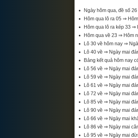
Ngày hôm qua, đề số 26 
Hôm qua lô ra 05 ⇒ Hôm 
Hôm qua lô ra kép 33 ⇒
Hôm qua về 23 ⇒ Hôm na
Lô 30 về hôm nay ⇒ Ngà
Lô 40 về ⇒ Ngày mai đán
Bảng kết quả hôm nay có
Lô 56 về ⇒ Ngày mai đán
Lô 59 về ⇒ Ngày mai đán
Lô 61 về ⇒ Ngày mai đán
Lô 72 về ⇒ Ngày mai đán
Lô 85 về ⇒ Ngày mai đán
Lô 90 về ⇒ Ngày mai đánh
Lô 66 về ⇒ Ngày mai khả
Lô 86 về ⇒ Ngày mai cân
Lô 95 về ⇒ Ngày mai đừ