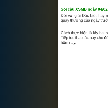
Soi cầu XSMB ngày 04/02
Đối với giải Đặc biệt, hay
quay thưởng của ngày trướ
Cách thực hiện là lấy hai 
Tiếp tục thao tác này cho đ
hôm nay.