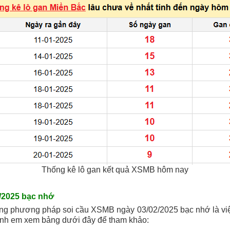
Thống kê lô gan kết quả XSMB hôm nay
/2025 bạc nhớ
ng phương pháp soi cầu XSMB ngày 03/02/2025 bạc nhớ là việ
 anh em xem bảng dưới đây để tham khảo: