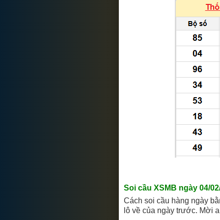
Soi cầu XSMB ngày 04/02
Cách soi cầu hàng ngày bằ
lô về của ngày trước. Mời