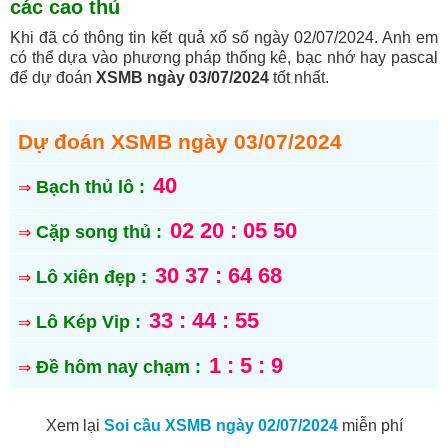
các cao thủ
Khi đã có thông tin kết quả xổ số ngày 02/07/2024. Anh em
có thể dựa vào phương pháp thống kê, bạc nhớ hay pascal
để dự đoán
XSMB ngày 03/07/2024
tốt nhất.
Dự đoán XSMB ngày 03/07/2024
40
Bạch thủ lô :
⇒
02 20 : 05 50
Cặp song thủ :
⇒
30 37 : 64 68
Lô xiên đẹp :
⇒
33 : 44 : 55
Lô Kép Vip :
⇒
1 : 5 : 9
Đề hôm nay chạm :
⇒
Xem lại
Soi cầu XSMB ngày 02/07/2024
miễn phí