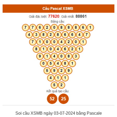
Soi cầu XSMB ngày 03-07-2024 bằng Pascale