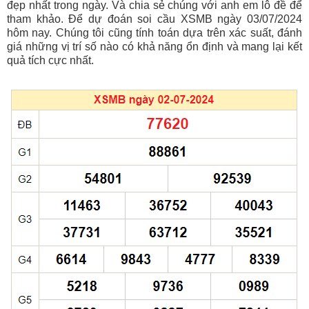
đẹp nhất trong ngày. Và chia sẻ chúng với anh em lô đề để
tham khảo. Để dự đoán soi cầu XSMB ngày 03/07/2024
hôm nay. Chúng tôi cũng tính toán dựa trên xác suất, đánh
giá những vị trí số nào có khả năng ổn định và mang lại kết
quả tích cực nhất.