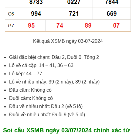
Kết quả XSMB ngày 03-07-2024
Giải đặc biệt chạm: Đầu 2, Đuôi 0, Tổng 2
Lô về cả cặp: 14 – 41, 36 – 63
Lô kép: 44 – 77
Lô về nhiều nháy: 39 (2 nháy), 89 (2 nháy)
Đầu câm: Không có
Đuôi câm: Không có
Đầu về nhiều nhất: Đầu 2 (về 5 lô)
Đuôi về nhiều nhất: Đuôi 9 (về 5 lô)
Soi cầu XSMB ngày 03/07/2024 chính xác từ