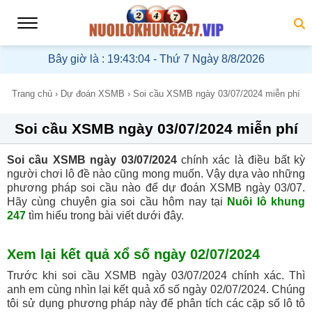
Bây giờ là :
19:43:05 - Thứ 7 Ngày 8/8/2026
Trang chủ
›
Dự đoán XSMB
›
Soi cầu XSMB ngày 03/07/2024 miễn phí
Soi cầu XSMB ngày 03/07/2024 miễn phí
Soi cầu XSMB ngày 03/07/2024
chính xác là điều bất kỳ
người chơi lô đề nào cũng mong muốn. Vậy dựa vào những
phương pháp soi cầu nào để dự đoán XSMB ngày 03/07.
Hãy cùng chuyên gia soi cầu hôm nay tại
Nuôi lô khung
247
tìm hiểu trong bài viết dưới đây.
Xem lại kết quả xổ số ngày 02/07/2024
Trước khi soi cầu XSMB ngày 03/07/2024 chính xác. Thì
anh em cùng nhìn lại kết quả xổ số ngày 02/07/2024. Chúng
tôi sử dụng phương pháp này để phân tích các cặp số lô tô