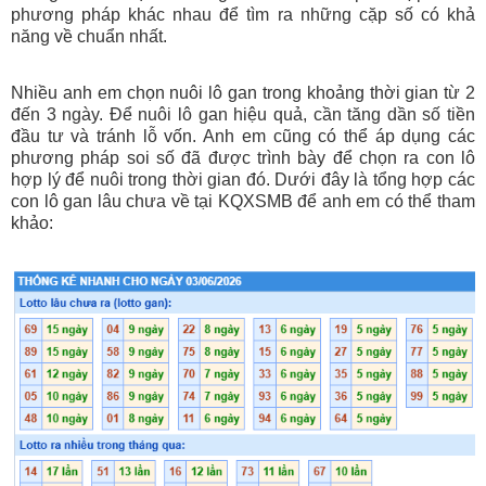
phương pháp khác nhau để tìm ra những cặp số có khả
năng về chuẩn nhất.
Nhiều anh em chọn nuôi lô gan trong khoảng thời gian từ 2
đến 3 ngày. Để nuôi lô gan hiệu quả, cần tăng dần số tiền
đầu tư và tránh lỗ vốn. Anh em cũng có thể áp dụng các
phương pháp soi số đã được trình bày để chọn ra con lô
hợp lý để nuôi trong thời gian đó. Dưới đây là tổng hợp các
con lô gan lâu chưa về tại KQXSMB để anh em có thể tham
khảo: