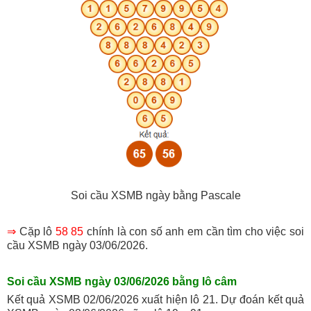
Soi cầu XSMB ngày bằng Pascale
⇒
Cặp lô
58 85
chính là con số anh em cần tìm cho việc soi
cầu XSMB ngày 03/06/2026.
Soi cầu XSMB ngày 03/06/2026 bằng lô câm
Kết quả XSMB 02/06/2026 xuất hiện lô 21. Dự đoán kết quả