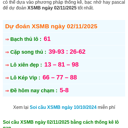
có thể dựa vào phương pháp thống kê, bạc nhớ hay pascal
để dự đoán
XSMB ngày 02/11/2025
tốt nhất.
Dự đoán XSMB ngày 02/11/2025
61
Bạch thủ lô :
⇒
39-93 : 26-62
Cặp song thủ :
⇒
13 – 81 – 98
Lô xiên đẹp :
⇒
66 – 77 – 88
Lô Kép Vip :
⇒
5-8
Đề hôm nay chạm :
⇒
Xem lại
Soi cầu XSMB ngày 10/10/2024
miễn phí
Soi cầu XSMB ngày 02/11/2025 bằng cách thống kê lô
gan