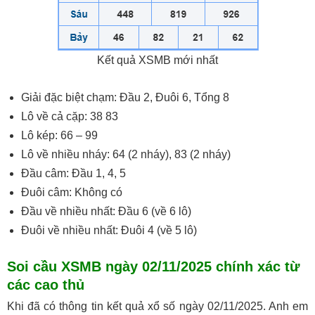
Kết quả XSMB mới nhất
Giải đặc biệt chạm: Đầu 2, Đuôi 6, Tổng 8
Lô về cả cặp: 38 83
Lô kép: 66 – 99
Lô về nhiều nháy: 64 (2 nháy), 83 (2 nháy)
Đầu câm: Đầu 1, 4, 5
Đuôi câm: Không có
Đầu về nhiều nhất: Đầu 6 (về 6 lô)
Đuôi về nhiều nhất: Đuôi 4 (về 5 lô)
Soi cầu XSMB ngày 02/11/2025 chính xác từ
các cao thủ
Khi đã có thông tin kết quả xổ số ngày 02/11/2025. Anh em