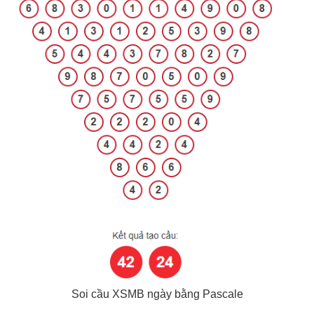
Soi cầu XSMB ngày bằng Pascale