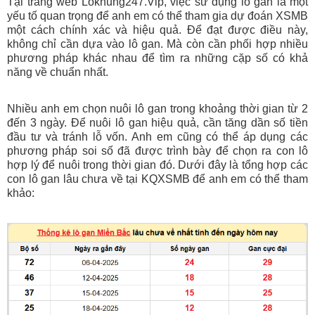
Tại trang web Lokhung247.Vip, việc sử dụng lô gan là một
yếu tố quan trọng để anh em có thể tham gia dự đoán XSMB
một cách chính xác và hiệu quả. Để đạt được điều này,
không chỉ cần dựa vào lô gan. Mà còn cần phối hợp nhiều
phương pháp khác nhau để tìm ra những cặp số có khả
năng về chuẩn nhất.
Nhiều anh em chọn nuôi lô gan trong khoảng thời gian từ 2
đến 3 ngày. Để nuôi lô gan hiệu quả, cần tăng dần số tiền
đầu tư và tránh lỗ vốn. Anh em cũng có thể áp dụng các
phương pháp soi số đã được trình bày để chọn ra con lô
hợp lý để nuôi trong thời gian đó. Dưới đây là tổng hợp các
con lô gan lâu chưa về tại KQXSMB để anh em có thể tham
khảo: