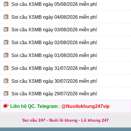
Soi cầu XSMB ngày 05/08/2026 miễn phí
Soi cầu XSMB ngày 04/08/2026 miễn phí
Soi cầu XSMB ngày 03/08/2026 miễn phí
Soi cầu XSMB ngày 02/08/2026 miễn phí
Soi cầu XSMB ngày 01/08/2026 miễn phí
Soi cầu XSMB ngày 31/07/2026 miễn phí
Soi cầu XSMB ngày 30/07/2026 miễn phí
Soi cầu XSMB ngày 29/07/2026 miễn phí
Liên hệ QC. Telegram :
@Nuoilokhung247vip
-
-
Soi cầu 247
Nuôi lô khung
Lô khung 247