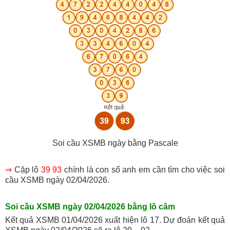
Soi cầu XSMB ngày bằng Pascale
⇒
Cặp lô
39 93
chính là con số anh em cần tìm cho việc soi
cầu XSMB ngày 02/04/2026.
Soi cầu XSMB ngày 02/04/2026 bằng lô câm
Kết quả XSMB 01/04/2026 xuất hiện lô 17. Dự đoán kết quả