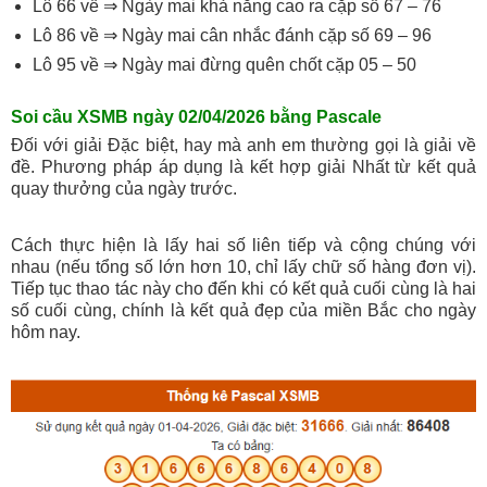
Lô 66 về ⇒ Ngày mai khả năng cao ra cặp số 67 – 76
Lô 86 về ⇒ Ngày mai cân nhắc đánh cặp số 69 – 96
Lô 95 về ⇒ Ngày mai đừng quên chốt cặp 05 – 50
Soi cầu XSMB ngày 02/04/2026 bằng Pascale
Đối với giải Đặc biệt, hay mà anh em thường gọi là giải về
đề. Phương pháp áp dụng là kết hợp giải Nhất từ kết quả
quay thưởng của ngày trước.
Cách thực hiện là lấy hai số liên tiếp và cộng chúng với
nhau (nếu tổng số lớn hơn 10, chỉ lấy chữ số hàng đơn vị).
Tiếp tục thao tác này cho đến khi có kết quả cuối cùng là hai
số cuối cùng, chính là kết quả đẹp của miền Bắc cho ngày
hôm nay.