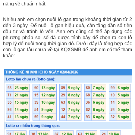
năng về chuẩn nhất.
Nhiều anh em chọn nuôi lô gan trong khoảng thời gian từ 2
đến 3 ngày. Để nuôi lô gan hiệu quả, cần tăng dần số tiền
đầu tư và tránh lỗ vốn. Anh em cũng có thể áp dụng các
phương pháp soi số đã được trình bày để chọn ra con lô
hợp lý để nuôi trong thời gian đó. Dưới đây là tổng hợp các
con lô gan lâu chưa về tại KQXSMB để anh em có thể tham
khảo: