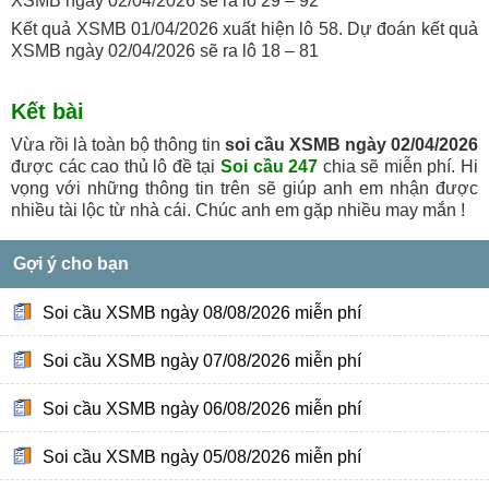
XSMB ngày 02/04/2026 sẽ ra lô 29 – 92
Kết quả XSMB 01/04/2026 xuất hiện lô 58. Dự đoán kết quả
XSMB ngày 02/04/2026 sẽ ra lô 18 – 81
Kết bài
Vừa rồi là toàn bộ thông tin
soi cầu XSMB ngày 02/04/2026
được các cao thủ lô đề tại
Soi cầu 247
chia sẽ miễn phí. Hi
vọng với những thông tin trên sẽ giúp anh em nhận được
nhiều tài lộc từ nhà cái. Chúc anh em gặp nhiều may mắn !
Gợi ý cho bạn
Soi cầu XSMB ngày 08/08/2026 miễn phí
Soi cầu XSMB ngày 07/08/2026 miễn phí
Soi cầu XSMB ngày 06/08/2026 miễn phí
Soi cầu XSMB ngày 05/08/2026 miễn phí