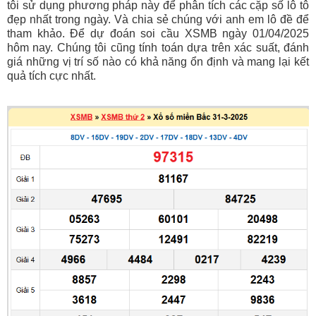
tôi sử dụng phương pháp này để phân tích các cặp số lô tô
đẹp nhất trong ngày. Và chia sẻ chúng với anh em lô đề để
tham khảo. Để dự đoán soi cầu XSMB ngày 01/04/2025
hôm nay. Chúng tôi cũng tính toán dựa trên xác suất, đánh
giá những vị trí số nào có khả năng ổn định và mang lại kết
quả tích cực nhất.