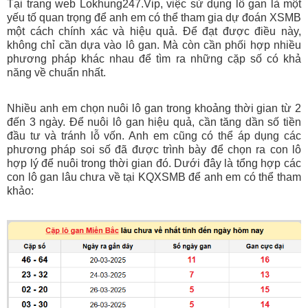
Tại trang web Lokhung247.Vip, việc sử dụng lô gan là một
yếu tố quan trọng để anh em có thể tham gia dự đoán XSMB
một cách chính xác và hiệu quả. Để đạt được điều này,
không chỉ cần dựa vào lô gan. Mà còn cần phối hợp nhiều
phương pháp khác nhau để tìm ra những cặp số có khả
năng về chuẩn nhất.
Nhiều anh em chọn nuôi lô gan trong khoảng thời gian từ 2
đến 3 ngày. Để nuôi lô gan hiệu quả, cần tăng dần số tiền
đầu tư và tránh lỗ vốn. Anh em cũng có thể áp dụng các
phương pháp soi số đã được trình bày để chọn ra con lô
hợp lý để nuôi trong thời gian đó. Dưới đây là tổng hợp các
con lô gan lâu chưa về tại KQXSMB để anh em có thể tham
khảo: