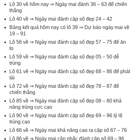
Lô 30 về hôm nay ⇒ Ngày mai đánh 36 – 63 để chiến
thắng
Lô 40 về ⇒ Ngày mai đánh cặp số đẹp 24 – 42
Bảng kết quả hôm nay có lô 39 ⇒ Dự báo ngày mai về
19 – 91
Lô 56 về ⇒ Ngày mai đánh cặp số đẹp 57 – 75 để ăn
to
Lô 59 về ⇒ Ngày mai đánh cặp số đẹp 05 – 50 dễ
trúng
Lô 61 về ⇒ Ngày mai đánh cặp số đẹp 68 – 86 để phát
tài
Lô 72 về ⇒ Ngày mai đánh cặp số đẹp 78 – 87 để
chiến thắng
Lô 85 về ⇒ Ngày mai đánh cặp số đẹp 08 – 80 khả
năng trúng cực cao
Lô 90 về ⇒ Ngày mai đánh cặp số đẹp 69 – 96 tỷ lệ
trúng cao
Lô 66 về ⇒ Ngày mai khả năng cao ra cặp số 67 – 76
Lô 86 về ⇒ Ngày mai cân nhắc đánh cặp số 69 – 96