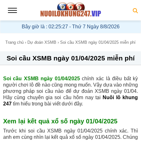
Bây giờ là :
02:25:28 - Thứ 7 Ngày 8/8/2026
Trang chủ
›
Dự đoán XSMB
›
Soi cầu XSMB ngày 01/04/2025 miễn phí
Soi cầu XSMB ngày 01/04/2025 miễn phí
Soi cầu XSMB ngày 01/04/2025
chính xác là điều bất kỳ
người chơi lô đề nào cũng mong muốn. Vậy dựa vào những
phương pháp soi cầu nào để dự đoán XSMB ngày 01/04.
Hãy cùng chuyên gia soi cầu hôm nay tại
Nuôi lô khung
247
tìm hiểu trong bài viết dưới đây.
Xem lại kết quả xổ số ngày 01/04/2025
Trước khi soi cầu XSMB ngày 01/04/2025 chính xác. Thì
anh em cùng nhìn lại kết quả xổ số ngày 01/04/2025. Chúng