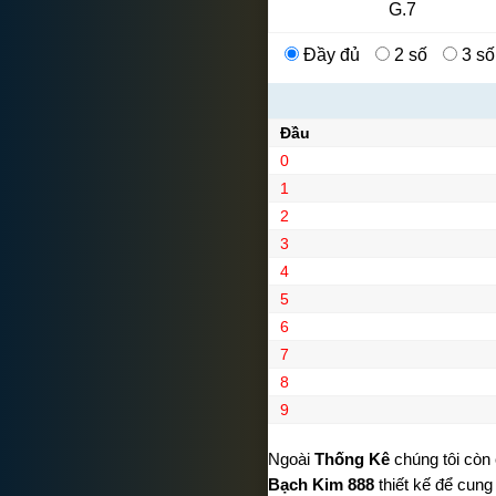
G.7
Đầy đủ
2 số
3 số
Đầu
0
1
2
3
4
5
6
7
8
9
Ngoài
Thống Kê
chúng tôi còn
Bạch Kim 888
thiết kế để cung