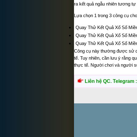
ra kết quả ngẫu nhiên tương tự
Lựa chọn 1 trong 3 công cụ cho
Quay Thử Kết Quả Xổ Số Miề
Quay Thử Kết Quả Xổ Số Miề
Quay Thử Kết Quả Xổ Số Mi
Công cụ này thường được sử dụn
tế. Tuy nhiên, cần lưu ý rằng q
thực tế. Người chơi và người 
Liên hệ QC. Telegram 