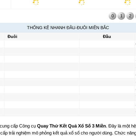
0
1
2
THỐNG KÊ NHANH ĐẦU-ĐUÔI MIỀN BẮC
Đuôi
Đầu
 cung cấp Công cụ
Quay Thử Kết Quả Xổ Số 3 Miền
. Đây là một h
 cấp trải nghiệm mô phỏng kết quả xổ số cho người dùng. Chức năng