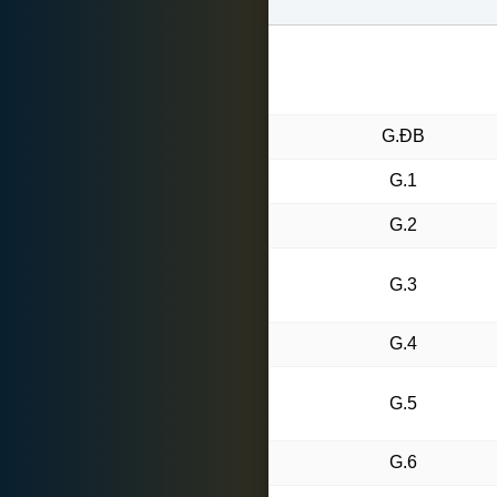
G.ĐB
G.1
G.2
G.3
G.4
G.5
G.6