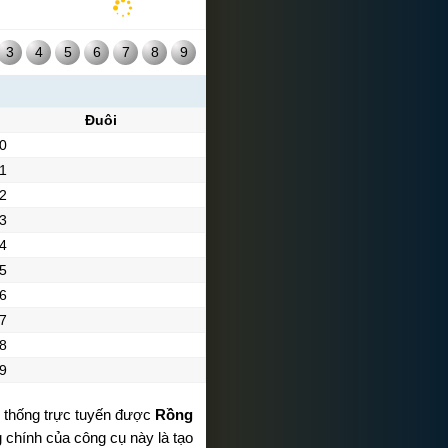
3
4
5
6
7
8
9
Đuôi
0
1
2
3
4
5
6
7
8
9
ệ thống trực tuyến được
Rồng
 chính của công cụ này là tạo