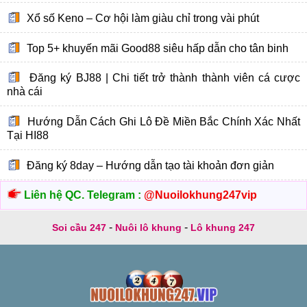
Xổ số Keno – Cơ hội làm giàu chỉ trong vài phút
Top 5+ khuyến mãi Good88 siêu hấp dẫn cho tân binh
Đăng ký BJ88 | Chi tiết trở thành thành viên cá cược
nhà cái
Hướng Dẫn Cách Ghi Lô Đề Miền Bắc Chính Xác Nhất
Tại HI88
Đăng ký 8day – Hướng dẫn tạo tài khoản đơn giản
Liên hệ QC. Telegram :
@Nuoilokhung247vip
-
-
Soi cầu 247
Nuôi lô khung
Lô khung 247