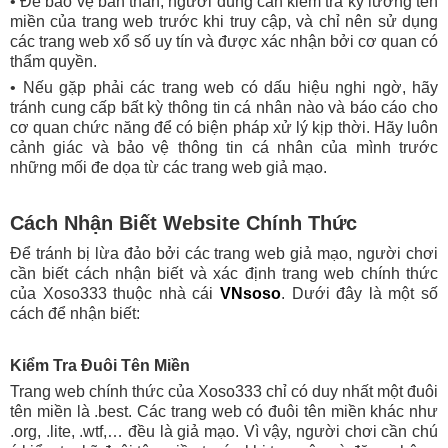
• Để bảo vệ bản thân, người dùng cần kiểm tra kỹ lưỡng tên
miền của trang web trước khi truy cập, và chỉ nên sử dụng
các trang web xổ số uy tín và được xác nhận bởi cơ quan có
thẩm quyền.
• Nếu gặp phải các trang web có dấu hiệu nghi ngờ, hãy
tránh cung cấp bất kỳ thông tin cá nhân nào và báo cáo cho
cơ quan chức năng để có biện pháp xử lý kịp thời. Hãy luôn
cảnh giác và bảo vệ thông tin cá nhân của mình trước
những mối đe dọa từ các trang web giả mạo.
Cách Nhận Biết Website Chính Thức
Để tránh bị lừa đảo bởi các trang web giả mạo, người chơi
cần biết cách nhận biết và xác định trang web chính thức
của Xoso333 thuộc nhà cái
VNsoso
. Dưới đây là một số
cách để nhận biết:
Kiểm Tra Đuôi Tên Miền
Trang web chính thức của Xoso333 chỉ có duy nhất một đuôi
tên miền là .best. Các trang web có đuôi tên miền khác như
.org, .lite, .wtf,… đều là giả mạo. Vì vậy, người chơi cần chú