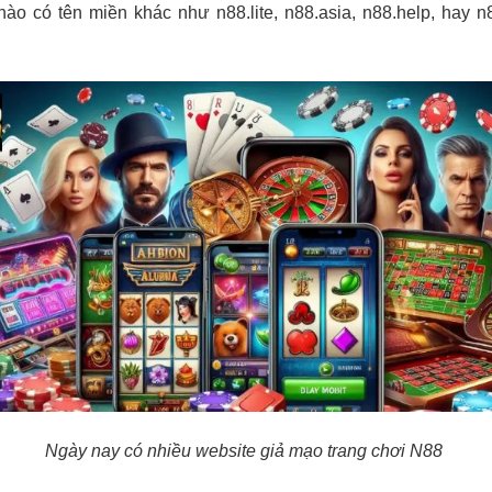
nào có tên miền khác như n88.lite, n88.asia, n88.help, hay 
Ngày nay có nhiều website giả mạo trang chơi N88