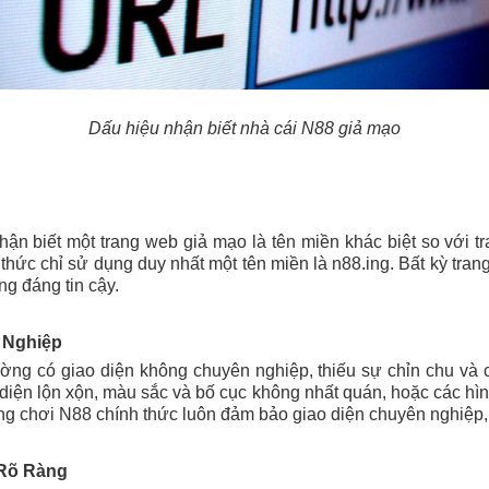
Dấu hiệu nhận biết nhà cái N88 giả mạo
hận biết một trang web giả mạo là tên miền khác biệt so với t
thức chỉ sử dụng duy nhất một tên miền là n88.ing. Bất kỳ tra
ng đáng tin cậy.
 Nghiệp
ng có giao diện không chuyên nghiệp, thiếu sự chỉn chu và có
diện lộn xộn, màu sắc và bố cục không nhất quán, hoặc các hình
ng chơi N88 chính thức luôn đảm bảo giao diện chuyên nghiệp,
 Rõ Ràng