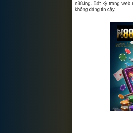
n88.ing. Bất kỳ trang web 
không đáng tin cậy.