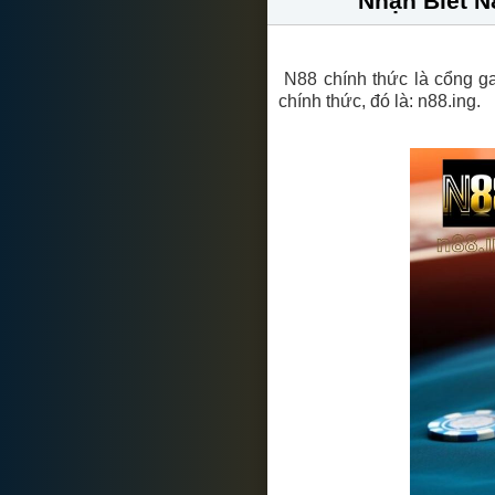
Nhận Biết N
N88 chính thức là cổng ga
chính thức, đó là: n88.ing.