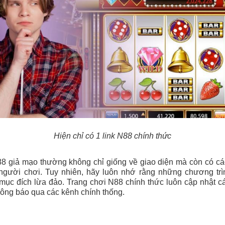
Hiện chỉ có 1 link N88 chính thức
88 giả mạo thường không chỉ giống về giao diện mà còn có cá
người chơi. Tuy nhiên, hãy luôn nhớ rằng những chương tr
 mục đích lừa đảo. Trang chơi N88 chính thức luôn cập nhật c
thông báo qua các kênh chính thống.