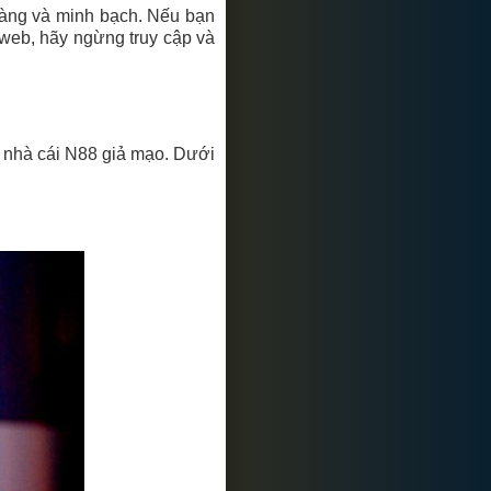
 ràng và minh bạch. Nếu bạn
 web, hãy ngừng truy cập và
t nhà cái N88 giả mạo. Dưới