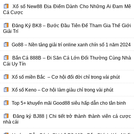
Xổ số New88 Địa Điểm Dành Cho Những Ai Đam Mê
Cá Cược
Đăng Ký BK8 – Bước Đầu Tiên Để Tham Gia Thế Giới
Giải Trí
Go88 – Nền tảng giải trí online xanh chín số 1 năm 2024
Bắn Cá 888B – Đi Săn Cá Lớn Đổi Thường Cùng Nhà
Cái Uy Tín
Xổ số miền Bắc – Cơ hội đổi đời chỉ trong vài phút
Xổ số Keno – Cơ hội làm giàu chỉ trong vài phút
Top 5+ khuyến mãi Good88 siêu hấp dẫn cho tân binh
Đăng ký BJ88 | Chi tiết trở thành thành viên cá cược
nhà cái