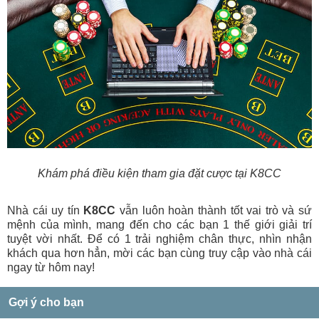
Khám phá điều kiện tham gia đặt cược tại K8CC
Nhà cái uy tín
K8CC
vẫn luôn hoàn thành tốt vai trò và sứ
mệnh của mình, mang đến cho các bạn 1 thế giới giải trí
tuyệt vời nhất. Để có 1 trải nghiệm chân thực, nhìn nhận
khách qua hơn hẳn, mời các bạn cùng truy cập vào nhà cái
ngay từ hôm nay!
Gợi ý cho bạn