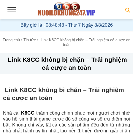
Bây giờ là :
08:48:44 - Thứ 7 Ngày 8/8/2026
Trang chủ
›
Tin tức
›
Link K8CC không bị chặn – Trải nghiệm cá cược an
toàn
Link K8CC không bị chặn – Trải nghiệm
cá cược an toàn
Link K8CC không bị chặn – Trải nghiệm
cá cược an toàn
Nhà cái
K8CC
thành công chinh phục mọi người chơi nhờ
vào hệ sinh thái game cược đồ sộ cùng vô số ưu điểm nổi
bật. Không chỉ vậy, tất cả các sản phẩm đều đến từ những
nhà phát hành uy tín nhất, tạo nên 1 thiên đường giải trí ấn