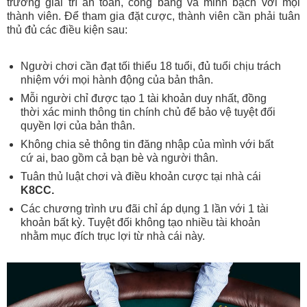
trường giải trí an toàn, công bằng và minh bạch với mọi
thành viên. Để tham gia đặt cược, thành viên cần phải tuân
thủ đủ các điều kiện sau:
Người chơi cần đạt tối thiểu 18 tuổi, đủ tuổi chịu trách
nhiệm với mọi hành động của bản thân.
Mỗi người chỉ được tạo 1 tài khoản duy nhất, đồng
thời xác minh thông tin chính chủ để bảo vệ tuyệt đối
quyền lợi của bản thân.
Không chia sẻ thông tin đăng nhập của mình với bất
cứ ai, bao gồm cả bạn bè và người thân.
Tuân thủ luật chơi và điều khoản cược tại nhà cái
K8CC.
Các chương trình ưu đãi chỉ áp dụng 1 lần với 1 tài
khoản bất kỳ. Tuyệt đối không tạo nhiều tài khoản
nhằm mục đích trục lợi từ nhà cái này.