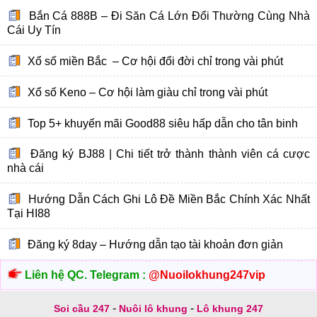
Bắn Cá 888B – Đi Săn Cá Lớn Đổi Thường Cùng Nhà
Cái Uy Tín
Xổ số miền Bắc – Cơ hội đổi đời chỉ trong vài phút
Xổ số Keno – Cơ hội làm giàu chỉ trong vài phút
Top 5+ khuyến mãi Good88 siêu hấp dẫn cho tân binh
Đăng ký BJ88 | Chi tiết trở thành thành viên cá cược
nhà cái
Hướng Dẫn Cách Ghi Lô Đề Miền Bắc Chính Xác Nhất
Tại HI88
Đăng ký 8day – Hướng dẫn tạo tài khoản đơn giản
Liên hệ QC. Telegram :
@Nuoilokhung247vip
-
-
Soi cầu 247
Nuôi lô khung
Lô khung 247