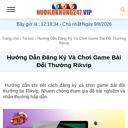
Bây giờ là :
12:18:35 - Chủ nhật Ngày 9/8/2026
Trang chủ
›
Tin tức
›
Hướng Dẫn Đăng Ký Và Chơi Game Bài Đổi Thưởng
Rikvip
Hướng Dẫn Đăng Ký Và Chơi Game Bài
Đổi Thưởng Rikvip
Hướng dẫn chi tiết cách đăng ký và chơi game bài đổi
thưởng tại Rikvip. Nhanh chóng tham gia để trải nghiệm và
nhận thưởng hấp dẫn.