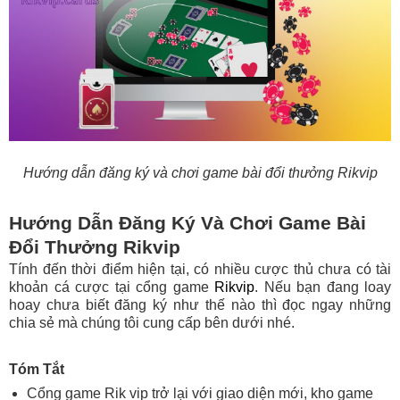
Hướng dẫn đăng ký và chơi game bài đổi thưởng Rikvip
Hướng Dẫn Đăng Ký Và Chơi Game Bài
Đổi Thưởng Rikvip
Tính đến thời điểm hiện tại, có nhiều cược thủ chưa có tài
khoản cá cược tại cổng game
Rikvip
. Nếu bạn đang loay
hoay chưa biết đăng ký như thế nào thì đọc ngay những
chia sẻ mà chúng tôi cung cấp bên dưới nhé.
Tóm Tắt
Cổng game Rik vip trở lại với giao diện mới, kho game