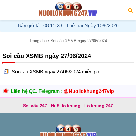
Bây giờ là :
08:15:24 - Thứ hai Ngày 10/8/2026
Trang chủ
›
Soi cầu XSMB ngày 27/06/2024
Soi cầu XSMB ngày 27/06/2024
Soi cầu XSMB ngày 27/06/2024 miễn phí
Liên hệ QC. Telegram :
@Nuoilokhung247vip
-
-
Soi cầu 247
Nuôi lô khung
Lô khung 247