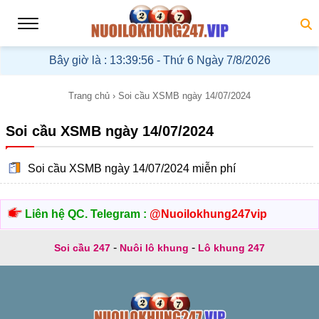
Bây giờ là :
13:39:56 - Thứ 6 Ngày 7/8/2026
Trang chủ
›
Soi cầu XSMB ngày 14/07/2024
Soi cầu XSMB ngày 14/07/2024
Soi cầu XSMB ngày 14/07/2024 miễn phí
Liên hệ QC. Telegram :
@Nuoilokhung247vip
-
-
Soi cầu 247
Nuôi lô khung
Lô khung 247