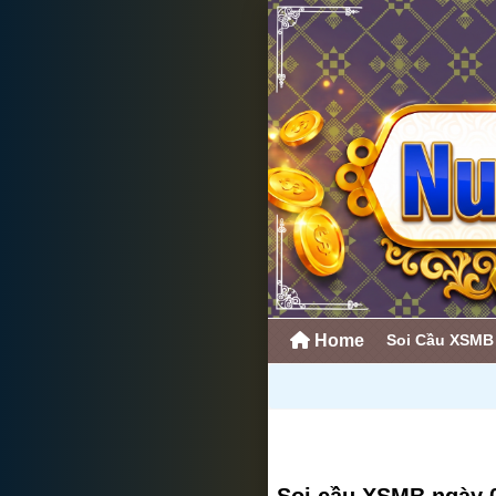
Home
Soi Cầu XSMB
Soi cầu XSMB ngày 