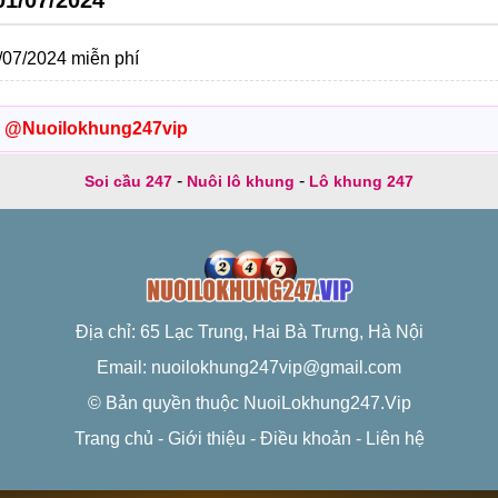
07/2024 miễn phí
:
@Nuoilokhung247vip
-
-
Soi cầu 247
Nuôi lô khung
Lô khung 247
Địa chỉ: 65 Lạc Trung, Hai Bà Trưng, Hà Nội
Email:
nuoilokhung247vip@gmail.com
© Bản quyền thuộc NuoiLokhung247.Vip
Trang chủ
-
Giới thiệu
-
Điều khoản
-
Liên hệ