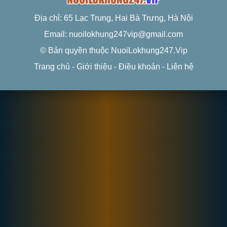
Địa chỉ: 65 Lạc Trung, Hai Bà Trưng, Hà Nội
Email:
nuoilokhung247vip@gmail.com
© Bản quyền thuộc NuoiLokhung247.Vip
Trang chủ
-
Giới thiệu
-
Điều khoản
-
Liên hệ