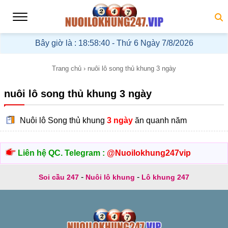
Bây giờ là :
18:58:41 - Thứ 6 Ngày 7/8/2026
Trang chủ
›
nuôi lô song thủ khung 3 ngày
nuôi lô song thủ khung 3 ngày
Nuôi lô Song thủ khung
3 ngày
ăn quanh năm
Liên hệ QC. Telegram :
@Nuoilokhung247vip
-
-
Soi cầu 247
Nuôi lô khung
Lô khung 247