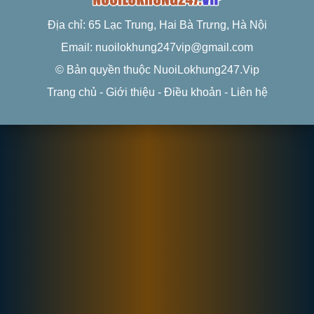
Địa chỉ: 65 Lạc Trung, Hai Bà Trưng, Hà Nội
Email:
nuoilokhung247vip@gmail.com
© Bản quyền thuộc NuoiLokhung247.Vip
Trang chủ
-
Giới thiệu
-
Điều khoản
-
Liên hệ