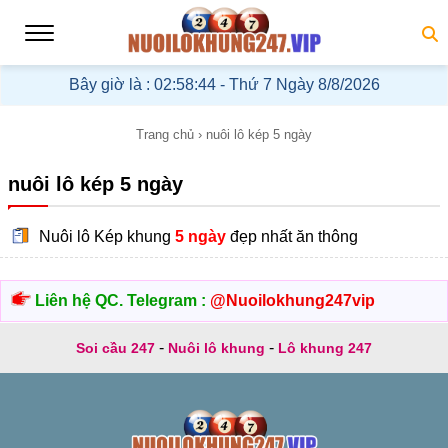
Bây giờ là :
02:58:45 - Thứ 7 Ngày 8/8/2026
Trang chủ
›
nuôi lô kép 5 ngày
nuôi lô kép 5 ngày
Nuôi lô Kép khung
5 ngày
đẹp nhất ăn thông
Liên hệ QC. Telegram :
@Nuoilokhung247vip
-
-
Soi cầu 247
Nuôi lô khung
Lô khung 247