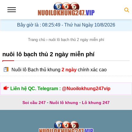
Bây giờ là :
08:25:50 - Thứ hai Ngày 10/8/2026
Trang chủ
›
nuôi lô bạch thủ 2 ngày miễn phí
nuôi lô bạch thủ 2 ngày miễn phí
Nuôi lô Bạch thủ khung
2 ngày
chính xác cao
Liên hệ QC. Telegram :
@Nuoilokhung247vip
-
-
Soi cầu 247
Nuôi lô khung
Lô khung 247