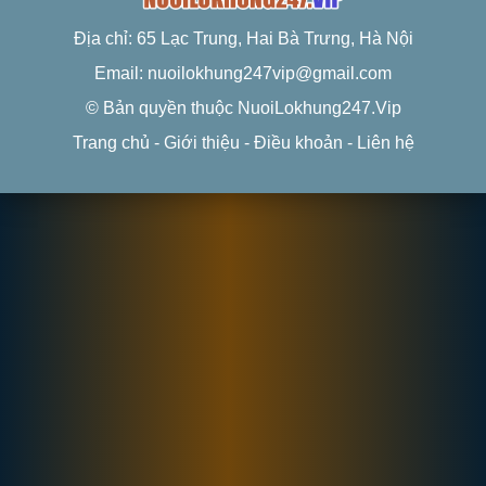
Địa chỉ: 65 Lạc Trung, Hai Bà Trưng, Hà Nội
Email:
nuoilokhung247vip@gmail.com
© Bản quyền thuộc NuoiLokhung247.Vip
Trang chủ
-
Giới thiệu
-
Điều khoản
-
Liên hệ