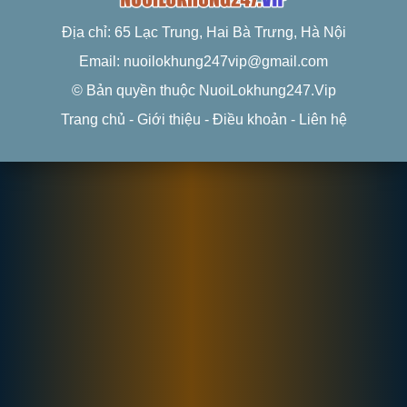
Địa chỉ: 65 Lạc Trung, Hai Bà Trưng, Hà Nội
Email:
nuoilokhung247vip@gmail.com
© Bản quyền thuộc NuoiLokhung247.Vip
Trang chủ
-
Giới thiệu
-
Điều khoản
-
Liên hệ