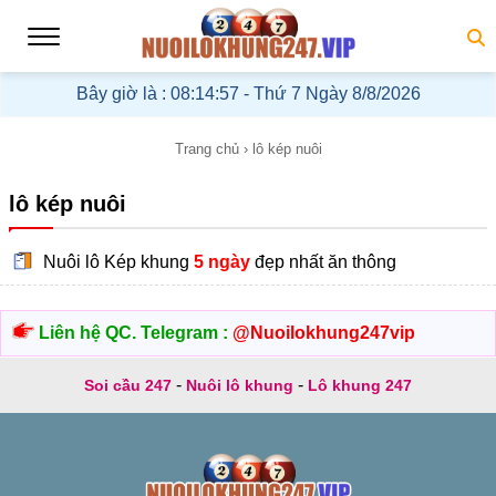
Bây giờ là :
08:14:57 - Thứ 7 Ngày 8/8/2026
Trang chủ
›
lô kép nuôi
lô kép nuôi
Nuôi lô Kép khung
5 ngày
đẹp nhất ăn thông
Liên hệ QC. Telegram :
@Nuoilokhung247vip
-
-
Soi cầu 247
Nuôi lô khung
Lô khung 247