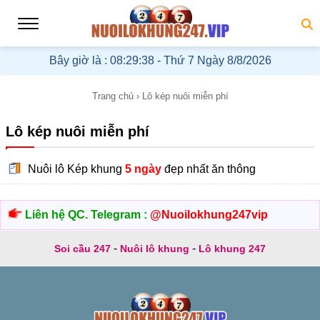
Bây giờ là :
08:29:38 - Thứ 7 Ngày 8/8/2026
Trang chủ
›
Lô kép nuôi miễn phí
Lô kép nuôi miễn phí
Nuôi lô Kép khung
5 ngày
đẹp nhất ăn thông
Liên hệ QC. Telegram :
@Nuoilokhung247vip
-
-
Soi cầu 247
Nuôi lô khung
Lô khung 247