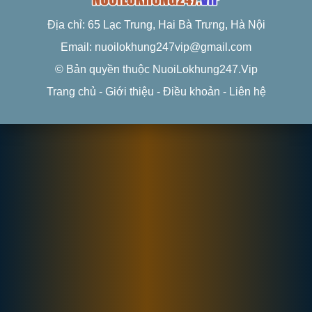
Địa chỉ: 65 Lạc Trung, Hai Bà Trưng, Hà Nội
Email:
nuoilokhung247vip@gmail.com
© Bản quyền thuộc NuoiLokhung247.Vip
Trang chủ
-
Giới thiệu
-
Điều khoản
-
Liên hệ